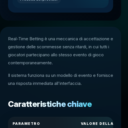
Real-Time Betting è una meccanica di accettazione e
gestione delle scommesse senza ritardi, in cui tutti i
giocatori partecipano allo stesso evento di gioco
contemporaneamente.
Il sistema funziona su un modello di evento e fornisce
una risposta immediata all'interfaccia.
Caratteristiche chiave
PARAMETRO
VALORE DELLA PIAT