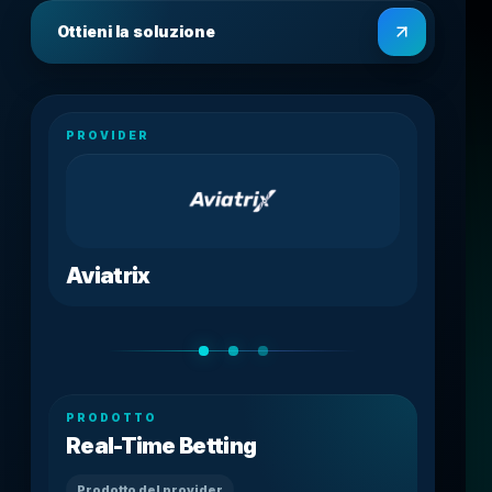
Ottieni la soluzione
PROVIDER
Aviatrix
PRODOTTO
Real-Time Betting
Prodotto del provider