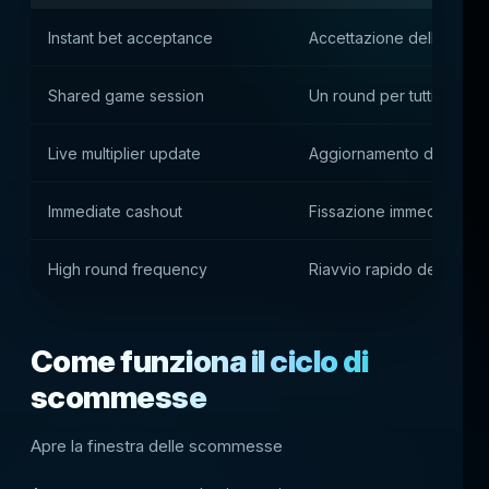
Instant bet acceptance
Accettazione delle scom
Shared game session
Un round per tutti i gioca
Live multiplier update
Aggiornamento del coeffi
Immediate cashout
Fissazione immediata dell
High round frequency
Riavvio rapido dei round
Come funziona il ciclo di
scommesse
Apre la finestra delle scommesse