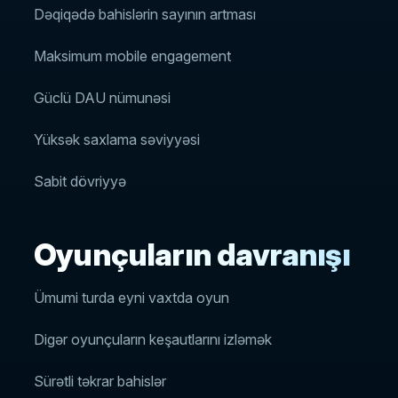
Dəqiqədə bahislərin sayının artması
Maksimum mobile engagement
Güclü DAU nümunəsi
Yüksək saxlama səviyyəsi
Sabit dövriyyə
Oyunçuların davranışı
Ümumi turda eyni vaxtda oyun
Digər oyunçuların keşautlarını izləmək
Sürətli təkrar bahislər