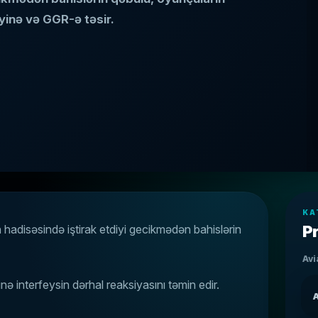
yinə və GGR-ə təsir.
KA
hadisəsində iştirak etdiyi gecikmədən bahislərin
P
Avi
nə interfeysin dərhal reaksiyasını təmin edir.