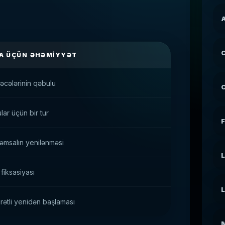
A
A ÜÇÜN ƏHƏMIYYƏT
əcələrinin qəbulu
C
ar üçün bir tur
F
msalın yenilənməsi
fiksasiyası
L
rətli yenidən başlaması
M