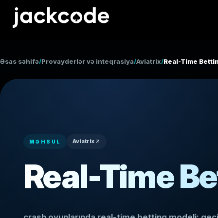
Əsas səhifə
/
Provayderlər və inteqrasiya
/
Aviatrix
/
Real-Time Betti
Aviatrix
MƏHSUL
Real-Time Be
crash oyunlarında real-time betting modeli: gec