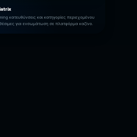
iatrix
ing κατευθύνσεις και κατηγορίες περιεχομένου
θέσιμες για ενσωμάτωση σε πλατφόρμα καζίνο.