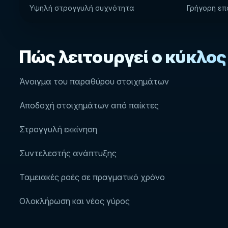
Υψηλή στρογγυλή συχνότητα
Γρήγορη επ
Πώς λειτουργεί ο κύκλο
Άνοιγμα του παραθύρου στοιχημάτων
Αποδοχή στοιχημάτων από παίκτες
Στρογγυλή εκκίνηση
Συντελεστής ανάπτυξης
Ταμειακές ροές σε πραγματικό χρόνο
Ολοκλήρωση και νέος γύρος