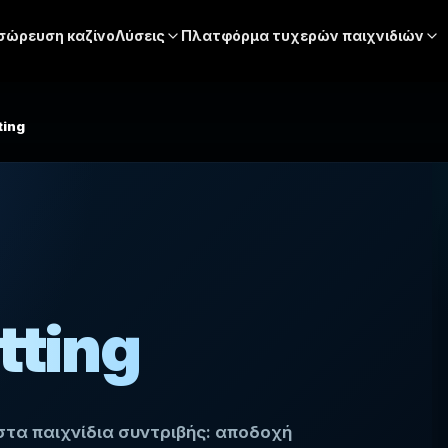
σώρευση καζίνο
Λύσεις
Πλατφόρμα τυχερών παιχνιδιών
ting
tting
τα παιχνίδια συντριβής: αποδοχή