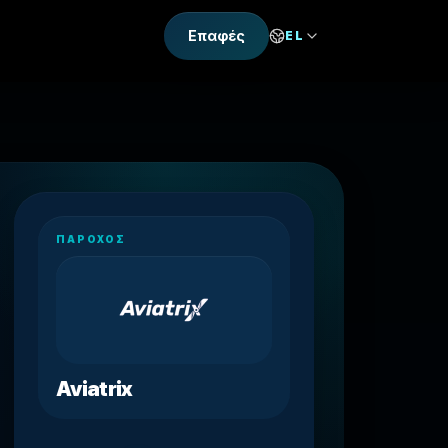
Επαφές
EL
ΠΆΡΟΧΟΣ
Aviatrix