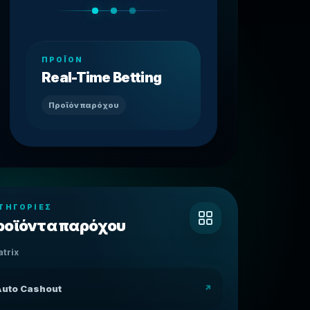
ΠΡΟΪΌΝ
Real-Time Betting
Προϊόν παρόχου
ΤΗΓΟΡΊΕΣ
ροϊόντα παρόχου
atrix
Auto Cashout