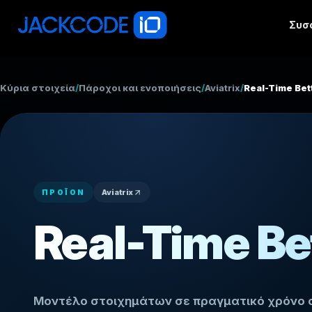
Συσ
Κύρια στοιχεία
/
Πάροχοι και ενοποιήσεις
/
Aviatrix
/
Real-Time Bet
Aviatrix
ΠΡΟΪΌΝ
Real-Time Be
Μοντέλο στοιχημάτων σε πραγματικό χρόνο σ