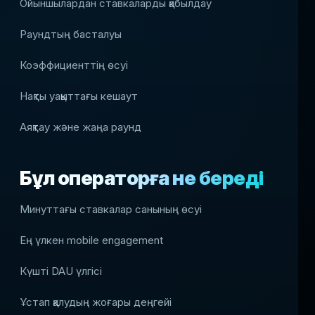
Ойыншылардан ставкаларды қабылдау
Раундтың басталуы
Коэффициенттің өсуі
Нақты уақыттағы кешаут
Аяқтау және жаңа раунд
Бұл операторға не береді
Минуттағы ставкалар санының өсуі
Ең үлкен mobile engagement
Күшті DAU үлгісі
Ұстап қалудың жоғары деңгейі