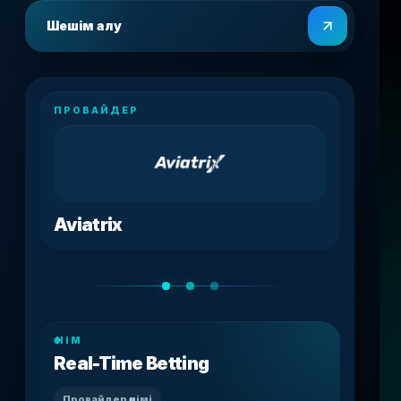
Шешім алу
ПРОВАЙДЕР
Aviatrix
ӨНІМ
Real-Time Betting
Провайдер өнімі