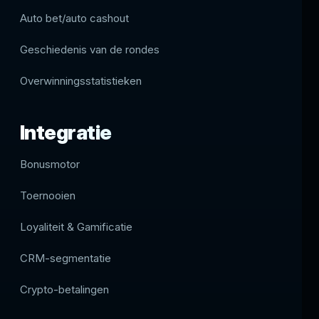
Auto bet/auto cashout
Geschiedenis van de rondes
Overwinningsstatistieken
Integratie
Bonusmotor
Toernooien
Loyaliteit & Gamificatie
CRM-segmentatie
Crypto-betalingen