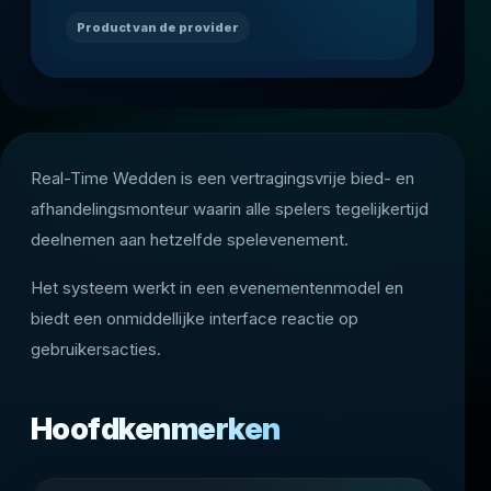
Product van de provider
Real-Time Wedden is een vertragingsvrije bied- en
afhandelingsmonteur waarin alle spelers tegelijkertijd
deelnemen aan hetzelfde spelevenement.
Het systeem werkt in een evenementenmodel en
biedt een onmiddellijke interface reactie op
gebruikersacties.
Hoofdkenmerken