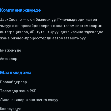
Компания жөнүндө
JackCode.io — оюн бизнеси үчүн IT-чечимдерди иштеп
чыгуу: оюн провайдерлерин жана төлөм системаларын
интеграциялоо, API туташтыруу, даяр казино түзүү, колдоо
жана бизнес-процесстерди автоматташтыруу.
Биз жөнүндө
Авторлор
Маалымдама
Провайдерлер
Төлөмдөр жана PSP
Лицензиялар жана жөнгө салуу
Коопсуздук