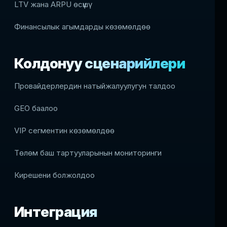
LTV жана ARPU өсүшү
Финансылык агымдарды көзөмөлдөө
Колдонуу сценарийлери
Провайдерлердин натыйжалуулугун талдоо
GEO баалоо
VIP сегментин көзөмөлдөө
Төлөм баш тартууларынын мониторинги
Кирешени болжолдоо
Интеграция