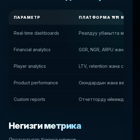
ПАРАМЕТР
ПЛАТФОРМА ҮЧҮН МААНИ
Real-time dashboards
Реалдуу убакытта метрика
Financial analytics
GGR, NGR, ARPU жана марж
Player analytics
LTV, retention жана сегменттө
Product performance
Оюндардын жана вертикал
Custom reports
Отчетторду ийкемдүү орн
Негизги метрика
Продуктылар боюнча киреше