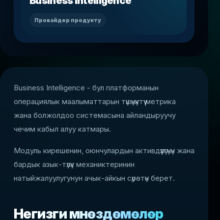
Business Intelligence
Провайдер продукту
Business Intelligence - бул платформанын
операциялык маалыматтарын түшүнүктүү метрика
жана болжолдоо системасына айландыруучу
чечим кабыл алуу катмары.
Модуль кирешенин, оюнчулардын активдүүлүгүнүн жана
бардык азык-түлүк механиктеринин
натыйжалуулугунун ачык-айкын сүрөтүн берет.
Негизги мүнөздөмөлөрү