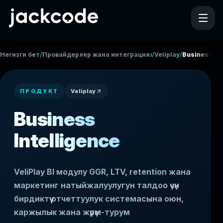
/
/
/
Негизги бет
Провайдерлер жана интеграциялар
Veliplay
Business Int
Veliplay
ПРОДУКТ
Business
Intelligence
VeliPlay BI модулу GGR, LTV, retention жана
маркетинг натыйжалуулугун талдоо үчүн
бирдиктүү отчеттуулук системасына оюн,
каржылык жана жүрүм-турум