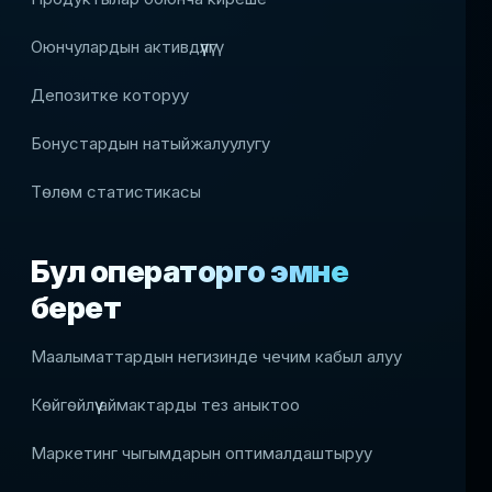
Оюнчулардын активдүүлүгү
Депозитке которуу
Бонустардын натыйжалуулугу
Төлөм статистикасы
Бул операторго эмне
берет
Маалыматтардын негизинде чечим кабыл алуу
Көйгөйлүү аймактарды тез аныктоо
Маркетинг чыгымдарын оптималдаштыруу