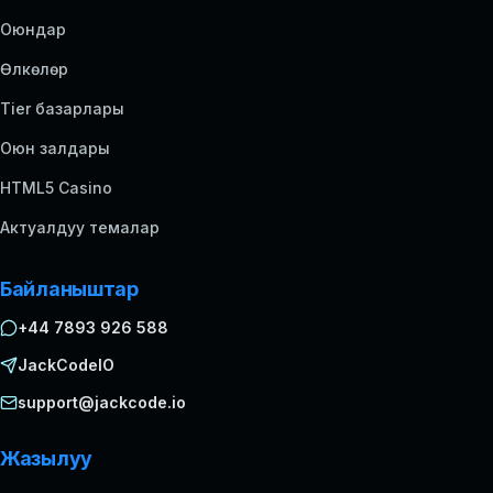
Оюндар
Өлкөлөр
Tier базарлары
Оюн залдары
HTML5 Casino
Актуалдуу темалар
Байланыштар
+44 7893 926 588
JackCodeIO
support@jackcode.io
Жазылуу