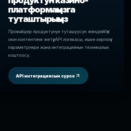
продуктун казино-
платформаңызга
туташтырыңыз
Провайдер продуктунун туташуусун жөндөйбүз:
оюн контентине жетүү, API логикасы, ишке киргизүү
параметрлери жана интеграциянын техникалык
коштоосу.
API интеграциясын суроо