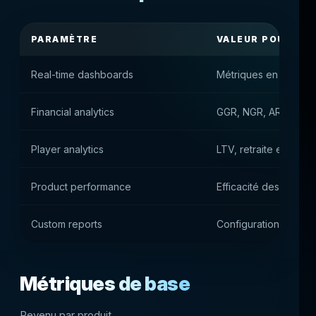
PARAMÈTRE
VALEUR POUR LA
Real-time dashboards
Métriques en temps r
Financial analytics
GGR, NGR, ARPU et 
Player analytics
LTV, retraite et segm
Product performance
Efficacité des jeux e
Custom reports
Configuration flexibl
Métriques de base
Revenu par produit