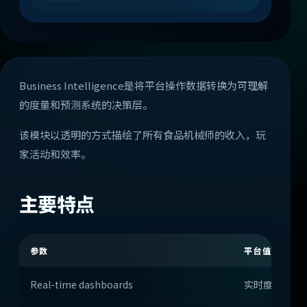
Business Intelligence是将平台操作数据转换为可理解
的度量和预测系统的决策层。
该模块以透明的方式描绘了所有食品机械师的收入，玩
家活动和效率。
主要特点
参数
平台值
Real-time dashboards
实时度量