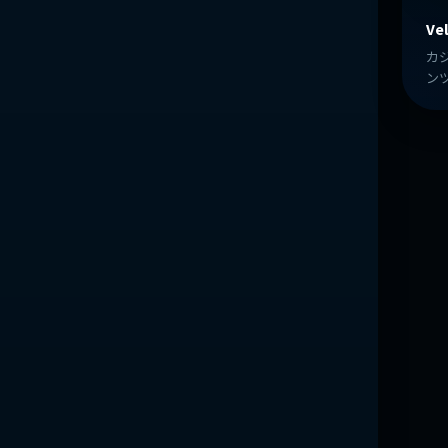
Vel
カ
ン