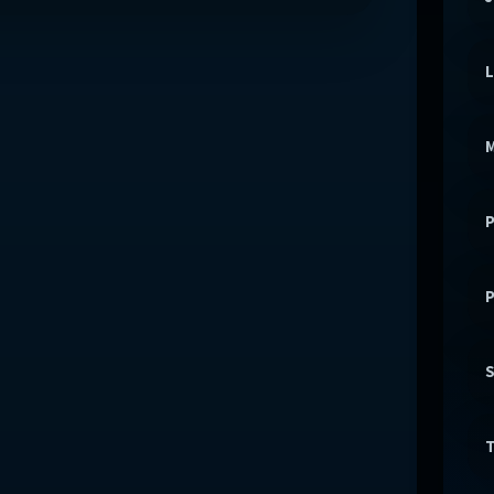
L
M
P
P
S