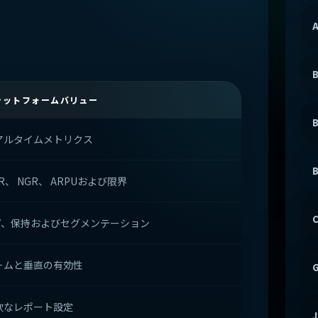
A
B
ラットフォームバリュー
B
アルタイムメトリクス
B
R、 NGR、 ARPUおよび限界
C
TV、保持およびセグメンテーション
ームと垂直の有効性
G
軟なレポート設定