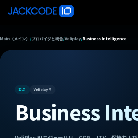
Main（メイン）
/
プロバイダと統合
/
Veliplay
/
Business Intelligence
Veliplay
製品
Business Int
VeliPlay BIモジュールは、GGR、 LTV、保