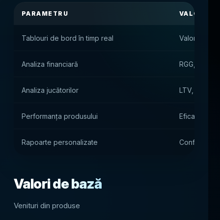
PARAMETRU
VALOAREA
Tablouri de bord în timp real
Valori în timp
Analiza financiară
RGG, NGR, AR
Analiza jucătorilor
LTV, retenți
Performanța produsului
Eficacitatea 
Rapoarte personalizate
Configurare f
Valori de bază
Venituri din produse