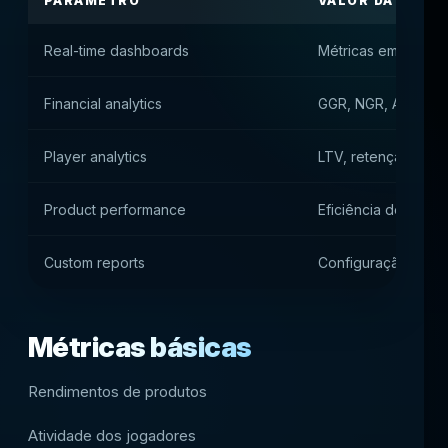
PARÂMETRO
VALOR DA PLAT
Real-time dashboards
Métricas em tempo 
Financial analytics
GGR, NGR, ARPU e
Player analytics
LTV, retenção e s
Product performance
Eficiência de jogos 
Custom reports
Configuração flexív
Métricas básicas
Rendimentos de produtos
Atividade dos jogadores