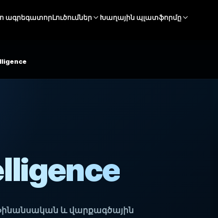
ո ագրեգատոր
Լուծումներ
Խաղային պլատֆորմը
lligence
elligence
ն, ֆինանսական և վարքագծային