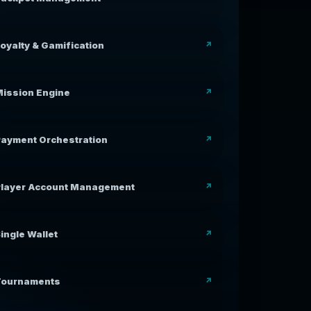
oyalty & Gamification
ission Engine
ayment Orchestration
Player Account Management
ingle Wallet
Tournaments