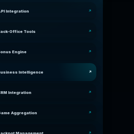
PI Integration
ack-Office Tools
Bonus Engine
usiness Intelligence
RM Integration
Game Aggregation
Jackpot Management