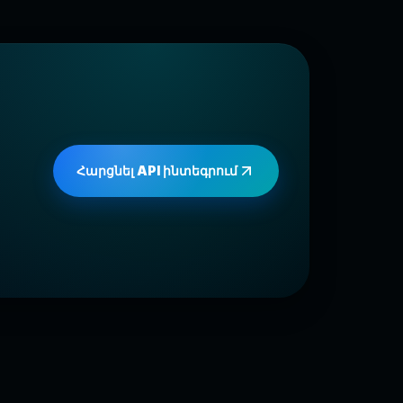
Հարցնել API ինտեգրում