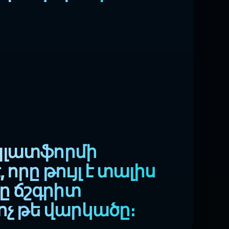
ը պլատֆորմի
որը թույլ է տալիս
ը ճշգրիտ
ոչ թե վարկածը։