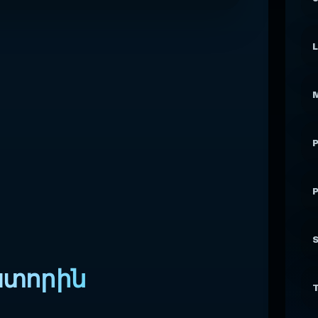
L
M
P
S
րատորին