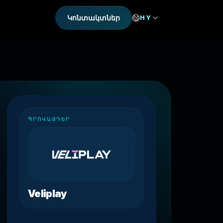
Կոնտակտներ
HY
ՊՐՈՎԱՅԴԵՐ
Veliplay