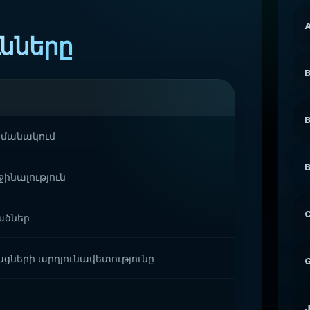
A
նները
B
ամանակում
B
ջինալություն
C
վածներ
ցների արդյունավետությունը