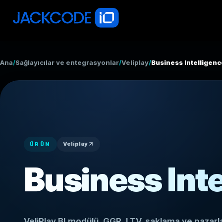
Ana
/
Sağlayıcılar ve entegrasyonlar
/
Veliplay
/
Business Intelligenc
Veliplay
ÜRÜN
Business Int
VeliPlay BI modülü, GGR, LTV, saklama ve pazarl