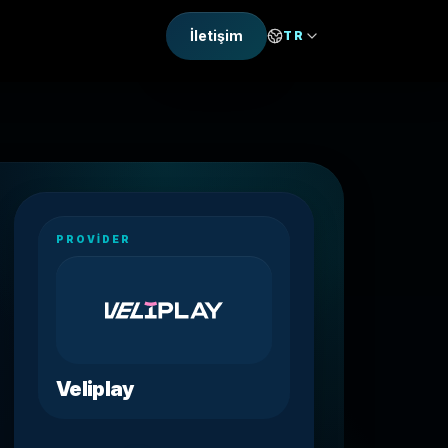
İletişim
TR
PROVIDER
Veliplay