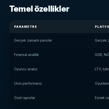
Temel özellikler
PARAMETRE
PLATFO
Gerçek zamanlı panolar
Gerçek z
Finansal analitik
GGR, NGR
Oyuncu analizi
LTV, tu
Ürün performansı
Oyunların
Özel raporlar
Esnek ra