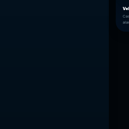
Vel
Cas
ala