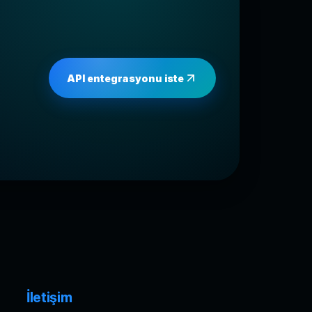
API entegrasyonu iste
İletişim