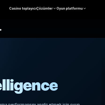
Casino toplayıcı
Çözümler
Oyun platformu
e
elligence
ama performansını analiz etmek için oyun,