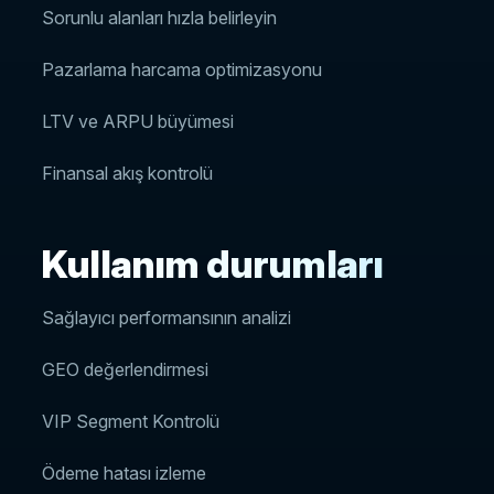
Sorunlu alanları hızla belirleyin
Pazarlama harcama optimizasyonu
LTV ve ARPU büyümesi
Finansal akış kontrolü
Kullanım durumları
Sağlayıcı performansının analizi
GEO değerlendirmesi
VIP Segment Kontrolü
Ödeme hatası izleme