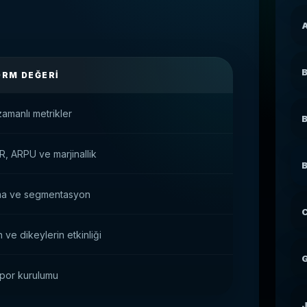
A
B
RM DEĞERI
amanlı metrikler
, ARPU ve marjinallik
B
tma ve segmentasyon
C
 ve dikeylerin etkinliği
por kurulumu