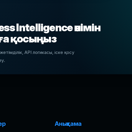
s Intelligence өнімін
ға қосыңыз
етімділік, API логикасы, іске қосу
еу.
ер
Анықтама