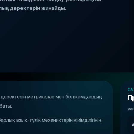
ұлық деректерін жинайды.
СА
ық деректерін метрикалар мен болжамдардың
П
баты.
Vel
рлық азық-түлік механиктерінің тиімділігінің
A