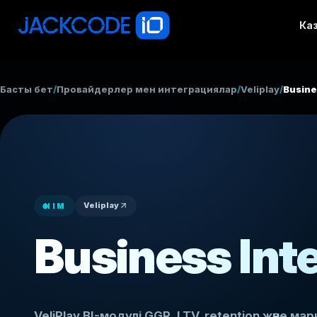
Ка
Басты бет
/
Провайдерлер мен интеграциялар
/
Veliplay
/
Busine
Veliplay
ӨНІМ
Business Int
VeliPlay BI-модулі GGR, LTV, retention және ма