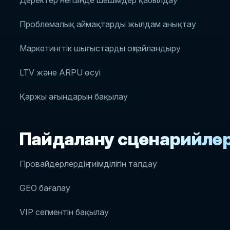
Деректер негізінде шешімдер қабылдау
Проблемалық аймақтарды жылдам анықтау
Маркетингтік шығыстарды оңтайландыру
LTV және ARPU өсуі
Қаржы ағындарын бақылау
Пайдалану сценарийлер
Провайдерлердің тиімділігін талдау
GEO бағалау
VIP сегментін бақылау