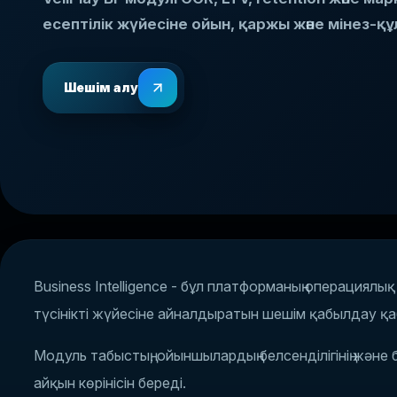
есептілік жүйесіне ойын, қаржы және мінез-қ
Шешім алу
Business Intelligence - бұл платформаның операциял
түсінікті жүйесіне айналдыратын шешім қабылдау қа
Модуль табыстың, ойыншылардың белсенділігінің және ба
айқын көрінісін береді.