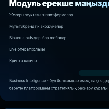
Модуль ерекше маңызд
Жоғары жүктемелі платформалар
Мультибрендтік экожүйелер
Бірнеше өнімдері бар жобалар
Live операторлары
Крипто казино
Business Intelligence - бұл болжамдар емес, нақты дер
беретін платформаны стратегиялық басқару құралы.