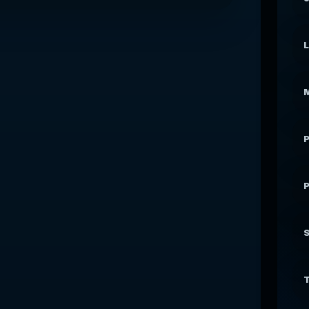
L
M
P
S