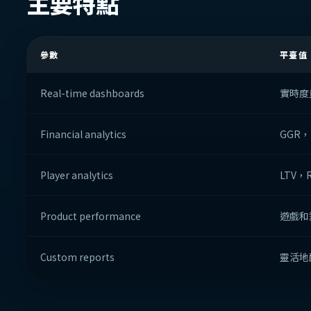
主要特點
參數
平臺值
Real-time dashboards
實時度
Financial analytics
GGR
Player analytics
LTV，
Product performance
遊戲和
Custom reports
靈活地