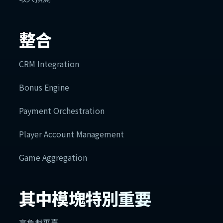
整合
CRM Integration
Bonus Engine
Payment Orchestration
Player Account Management
Game Aggregation
其中模塊特別重要
高負載平臺