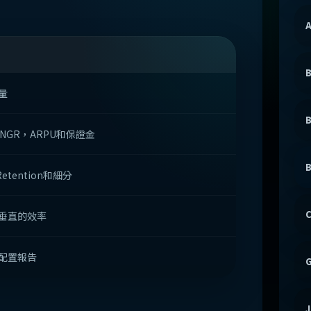
A
B
量
B
，NGR，ARPU和保證金
B
Retention和細分
C
垂直的效率
配置報告
G