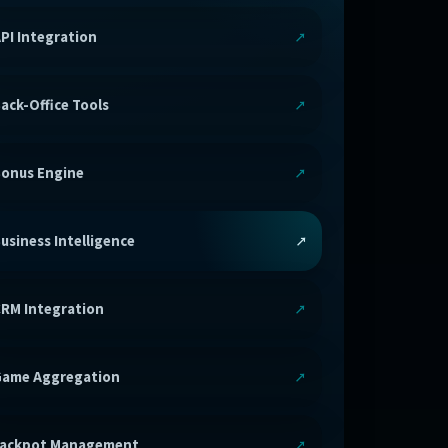
PI Integration
ack-Office Tools
onus Engine
usiness Intelligence
RM Integration
ame Aggregation
Jackpot Management