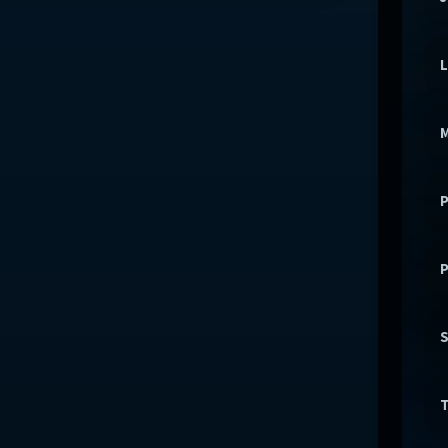
L
M
P
P
S