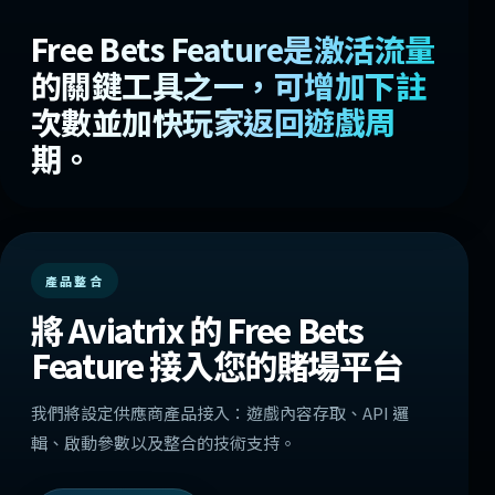
Free Bets Feature是激活流量
的關鍵工具之一，可增加下註
次數並加快玩家返回遊戲周
期。
產品整合
將 Aviatrix 的 Free Bets
Feature 接入您的賭場平台
我們將設定供應商產品接入：遊戲內容存取、API 邏
輯、啟動參數以及整合的技術支持。