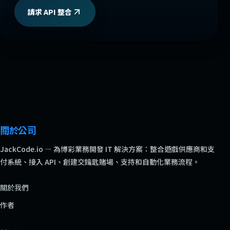
請求 API 整合
關於公司
JackCode.io — 為博彩業務開發 IT 解決方案：整合遊戲供應商和支
付系統、接入 API、創建交鑰匙賭場、支持和自動化業務流程。
關於我們
作者