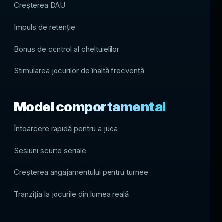
Creșterea DAU
Impuls de retenție
Bonus de control al cheltuielilor
Stimularea jocurilor de înaltă frecvență
Model comportamental
Întoarcere rapidă pentru a juca
Sesiuni scurte seriale
Creșterea angajamentului pentru turnee
Tranziția la jocurile din lumea reală