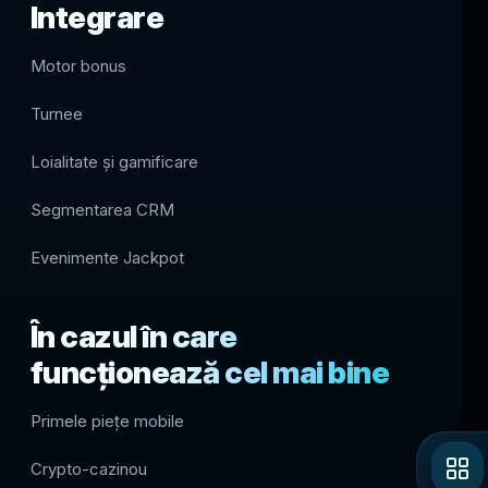
Integrare
Motor bonus
Turnee
Loialitate și gamificare
Segmentarea CRM
Evenimente Jackpot
În cazul în care
funcționează cel mai bine
Primele piețe mobile
Crypto-cazinou