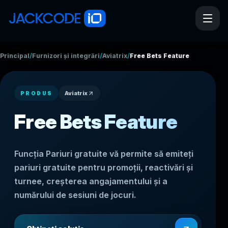
/
/
/
Principal
Furnizori și integrări
Aviatrix
Free Bets Feature
Aviatrix
PRODUS
Free Bets Feature
Funcția Pariuri gratuite vă permite să emiteți
pariuri gratuite pentru promoții, reactivări și
turnee, creșterea angajamentului și a
numărului de sesiuni de jocuri.