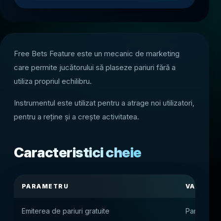
Free Bets Feature este un mecanic de marketing
care permite jucătorului să plaseze pariuri fără a
utiliza propriul echilibru.
Instrumentul este utilizat pentru a atrage noi utilizatori,
pentru a reține și a crește activitatea.
Caracteristici cheie
PARAMETRU
VALOARE
Emiterea de pariuri gratuite
Pariuri gra