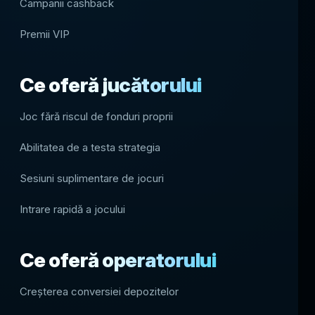
Campanii cashback
Premii VIP
Ce oferă jucătorului
Joc fără riscul de fonduri proprii
Abilitatea de a testa strategia
Sesiuni suplimentare de jocuri
Intrare rapidă a jocului
Ce oferă operatorului
Creșterea conversiei depozitelor