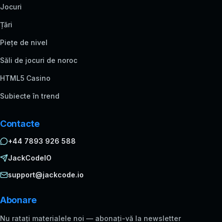
Jocuri
Țări
Piețe de nivel
Săli de jocuri de noroc
HTML5 Casino
Subiecte în trend
Contacte
+44 7893 926 588
JackCodeIO
support@jackcode.io
Abonare
Nu ratați materialele noi — abonați-vă la newsletter