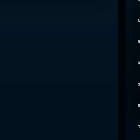
M
R
R
S
S