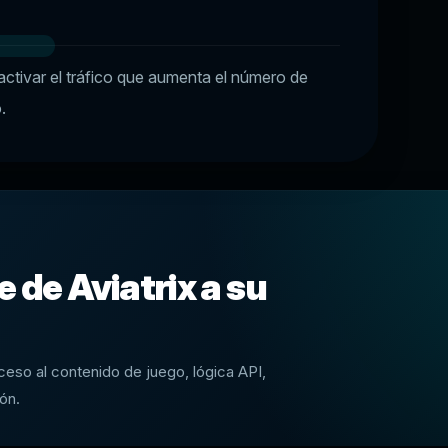
activar el tráfico que aumenta el número de
.
 de Aviatrix a su
eso al contenido de juego, lógica API,
ón.