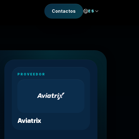
Contactos
ES
PROVEEDOR
Aviatrix