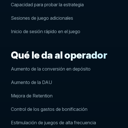
Capacidad para probar la estrategia
Sesiones de juego adicionales
Inicio de sesión rápido en el juego
Qué le da al operador
Aumento de la conversión en depósito
Aumento de la DAU
Mejora de Retention
Control de los gastos de bonificación
Estimulación de juegos de alta frecuencia