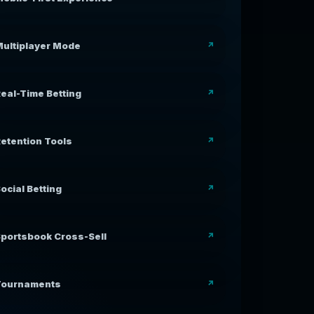
ultiplayer Mode
eal-Time Betting
etention Tools
ocial Betting
portsbook Cross-Sell
Tournaments