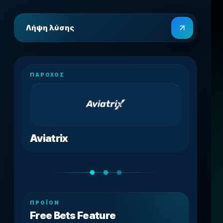
Λήψη λύσης
ΠΆΡΟΧΟΣ
Aviatrix
ΠΡΟΪΌΝ
Free Bets Feature