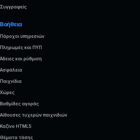
Συγγραφείς
Βοήθεια
Πάροχοι υπηρεσιών
Πληρωμές και ΠΥΠ
Άδειες και ρύθμιση
Ασφάλεια
Παιχνίδια
Χώρες
Βαθμίδες αγοράς
Αίθουσες τυχερών παιχνιδιών
Καζίνο HTML5
Θέματα τάσης