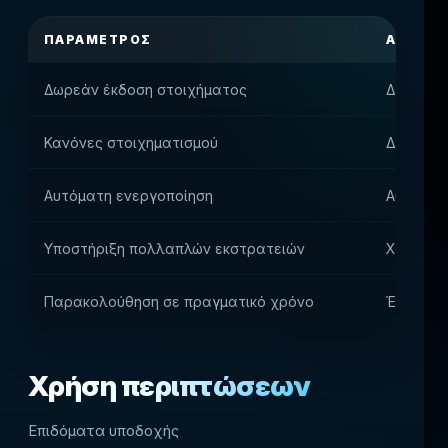
ΠΑΡΆΜΕΤΡΟΣ
ΑΞΊΑ Π
Δωρεάν έκδοση στοιχήματος
Δεδουλε
Κανόνες στοιχηματισμού
Δημιουρ
Αυτόματη ενεργοποίηση
Αυτόματ
Υποστήριξη πολλαπλών εκστρατειών
Χρήση σ
Παρακολούθηση σε πραγματικό χρόνο
Έλεγχος
Χρήση περιπτώσεων
Επιδόματα υποδοχής