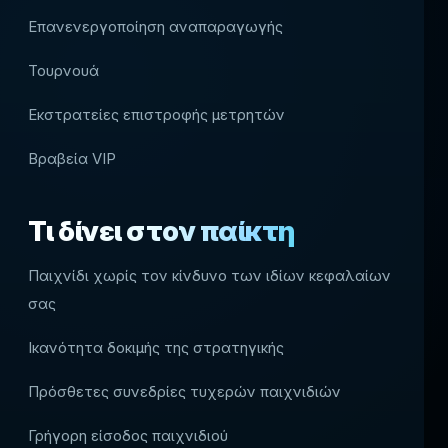
Επανενεργοποίηση αναπαραγωγής
Τουρνουά
Εκστρατείες επιστροφής μετρητών
Βραβεία VIP
Τι δίνει στον παίκτη
Παιχνίδι χωρίς τον κίνδυνο των ιδίων κεφαλαίων
σας
Ικανότητα δοκιμής της στρατηγικής
Πρόσθετες συνεδρίες τυχερών παιχνιδιών
Γρήγορη είσοδος παιχνιδιού