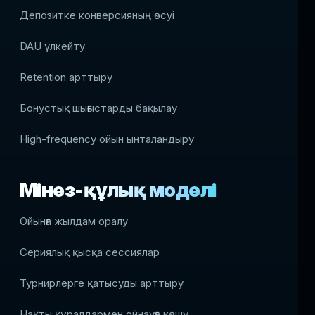
Депозитке конверсияның өсуі
DAU үлкейту
Retention арттыру
Бонустық шығыстарды бақылау
High-frequency ойын ынталандыру
Мінез-құлық моделі
Ойынға жылдам оралу
Сериялық қысқа сессиялар
Турнирлерге қатысуды арттыру
Нақты құралдармен ойнауға көшу