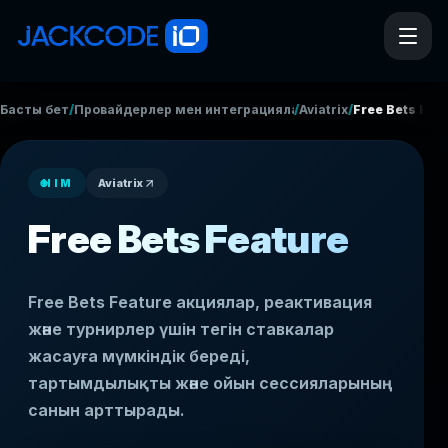
/
/
/
Басты бет
Провайдерлер мен интеграциялар
Aviatrix
Free Bets Fea
Aviatrix
ӨНІМ
Free Bets Feature
Free Bets Feature акциялар, реактивация
және турнирлер үшін тегін ставкалар
жасауға мүмкіндік береді,
тартымдылықты және ойын сессияларының
санын арттырады.