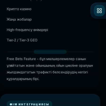
Крипто казино
Жаңа жобалар
High-frequency өнімдері
Tier-2 / Tier-3 GEO
Free Bets Feature - бұл мөлшерлемелер санын
ұлғайтатын және ойыншының ойын цикліне оралуын
жылдамдататын трафикті белсендірудің негізгі
құралдарының бірі.
ӨНІМ ИНТЕГРАЦИЯСЫ