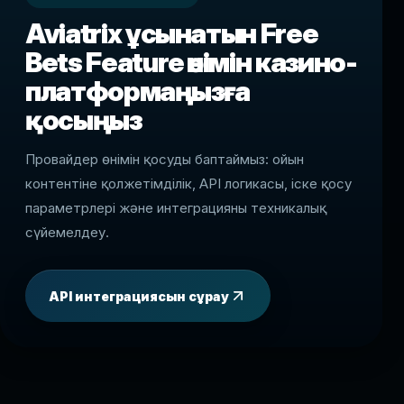
Aviatrix ұсынатын Free
Bets Feature өнімін казино-
платформаңызға
қосыңыз
Провайдер өнімін қосуды баптаймыз: ойын
контентіне қолжетімділік, API логикасы, іске қосу
параметрлері және интеграцияны техникалық
сүйемелдеу.
API интеграциясын сұрау