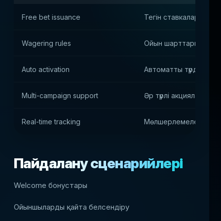
Free bet issuance
Тегін ставкаларды ес
Wagering rules
Ойын шарттарын бап
Auto activation
Автоматты түрде қол
Multi-campaign support
Әр түрлі акцияларда 
Real-time tracking
Мөлшерлемелерді па
Пайдалану сценарийлері
Welcome бонустары
Ойыншыларды қайта белсендіру