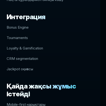
Интеграция
Bonus Engine
Tournaments
Loyalty & Gamification
CRM segmentation
Jackpot оқиғасы
Қайда жақсы жұмыс
істейді
Mobile-first нарықтары