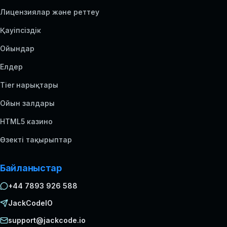
Лицензиялар және реттеу
Қауіпсіздік
Ойындар
Елдер
Tier нарықтары
Ойын залдары
HTML5 казино
Өзекті тақырыптар
Байланыстар
+44 7893 926 588
JackCodeIO
support@jackcode.io