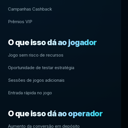
Campanhas Cashback
Prêmios VIP
O que isso dá ao jogador
Jogo sem risco de recursos
Oportunidade de testar estratégia
Sessões de jogos adicionais
Entrada rápida no jogo
O que isso dá ao operador
Aumento da conversão em depósito