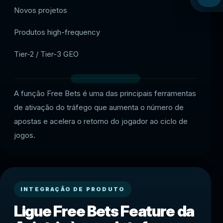
Novos projetos
Produtos high-frequency
Tier-2 / Tier-3 GEO
A função Free Bets é uma das principais ferramentas
de ativação do tráfego que aumenta o número de
apostas e acelera o retorno do jogador ao ciclo de
jogos.
INTEGRAÇÃO DE PRODUTO
Ligue Free Bets Feature da