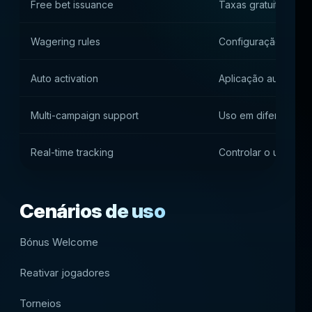
Free bet issuance
Taxas gratuitas
Wagering rules
Configuração de co
Auto activation
Aplicação automátic
Multi-campaign support
Uso em diferentes
Real-time tracking
Controlar o uso de 
Cenários de uso
Bónus Welcome
Reativar jogadores
Torneios