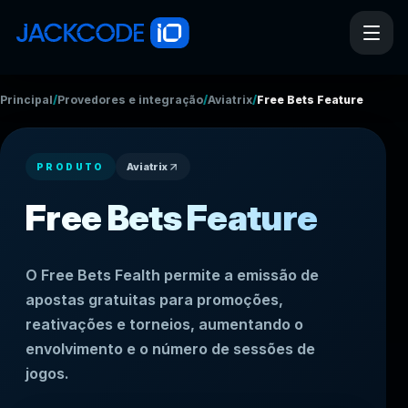
/
/
/
Principal
Provedores e integração
Aviatrix
Free Bets Feature
Aviatrix
PRODUTO
Free Bets Feature
O Free Bets Fealth permite a emissão de
apostas gratuitas para promoções,
reativações e torneios, aumentando o
envolvimento e o número de sessões de
jogos.