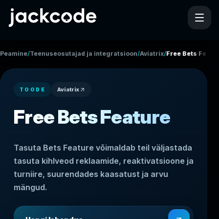
/
/
/
Peamine
Teenuseosutajad ja integratsioonid
Aviatrix
Free Bets Featu
Aviatrix
TOODE
Free Bets Feature
Tasuta Bets Feature võimaldab teil väljastada
tasuta kihlveod reklaamide, reaktivatsioone ja
turniire, suurendades kaasatust ja arvu
mängud.