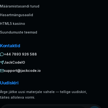
Määramistasandi turud
Hasartmängusaalid
HTML5 kasiino
Suundumuste teemad
Kontaktid
+44 7893 926 588
JackCodeIO
support@jackcode.io
Uudiskiri
Ärge jätke uusi materjale vahele — tellige uudiskiri,
täites alloleva vormi.