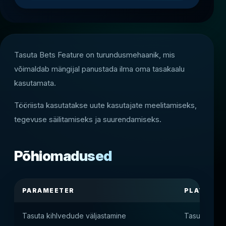
Tasuta Bets Feature on turundusmehaanik, mis
võimaldab mängijal panustada ilma oma tasakaalu
kasutamata.
Tööriista kasutatakse uute kasutajate meelitamiseks,
tegevuse säilitamiseks ja suurendamiseks.
Põhiomadused
PARAMEETER
PLATVORM
Tasuta kihlvedude väljastamine
Tasuta kihl