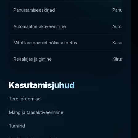
Panustamiseeskirjad
Panustamist
Automaatne aktiveerimine
Automaatne
Mitut kampaaniat hõlmav toetus
Kasutamine 
Reaalajas jälgimine
Kiiruse kasu
Kasutamisjuhud
Tere-preemiad
Mängija taasaktiveerimine
Turniirid