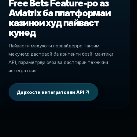
Free Bets Feature-ро аз
Aviatrix ба платформаи
казинои худ пайваст
кунед
Пайвасти маҳсулоти провайдерро танзим
мекунем: дастрасӣ ба контенти бозӣ, мантиқи
API, параметрҳои оғоз ва дастгирии техникии
интегратсия.
Дархости интегратсияи API