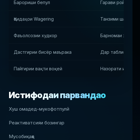
Барориши бепул
Гарави ройгон
Қоидаҳои Wagering
Танзими шароити 
Фаъолсозии худкор
Барномаи худкор
Дастгирии бисёр маърака
Дар таблиғоти гу
Пайгирии вақти воқеӣ
Назорати истифо
Истифодаи парвандаҳо
Хуш омадед-мукофотпулӣ
Реактиватсияи бозингар
Мусобиқаҳо