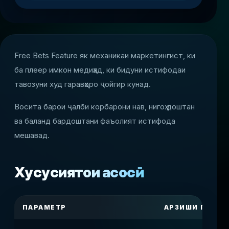
Free Bets Feature як механикаи маркетингист, ки
ба плеер имкон медиҳад, ки бидуни истифодаи
тавозуни худ гаравҳоро ҷойгир кунад.
Восита барои ҷалби корбарони нав, нигоҳ доштан
ва баланд бардоштани фаъолият истифода
мешавад.
Хусусиятҳои асосӣ
ПАРАМЕТР
АРЗИШИ ПЛАТ