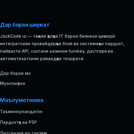
Дар бораи ширкат
JackCode.io — таҳияи ҳалҳои IT барои бизнеси қиморӣ:
интегратсияи провайдерҳои бозӣ ва системаҳои пардохт,
пайвасти API, сохтани казинои turnkey, дастгирӣ ва
автоматизатсияи равандҳои тиҷоратӣ.
Дар бораи мо
Муаллифон
Маълумотнома
Таъминкунандагон
Пардохтҳо ва PSP
Литсензия ва танзим