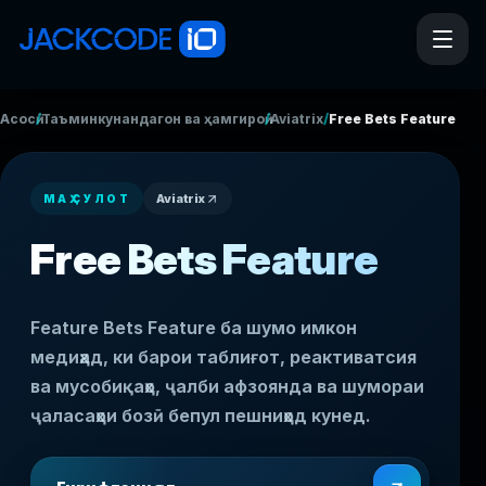
/
/
/
Асосӣ
Таъминкунандагон ва ҳамгироӣ
Aviatrix
Free Bets Feature
Aviatrix
МАҲСУЛОТ
Free Bets Feature
Feature Bets Feature ба шумо имкон
медиҳад, ки барои таблиғот, реактиватсия
ва мусобиқаҳо, ҷалби афзоянда ва шумораи
ҷаласаҳои бозӣ бепул пешниҳод кунед.