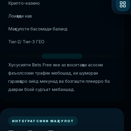
Крипто-казино
Лоиҳаҳои нав
Маҳсулоти басомади баланд
Tier-2/ Tier-3 ГЕО
Хусусияти Bets Free яке аз воситаҳои асосии
фаъолсозии трафик мебошад, ки шумораи
гаравҳоро зиёд мекунад ва бозгашти плеерро ба
давраи бозӣ суръат мебахшад.
ИНТЕГРАТСИЯИ МАҲСУЛОТ