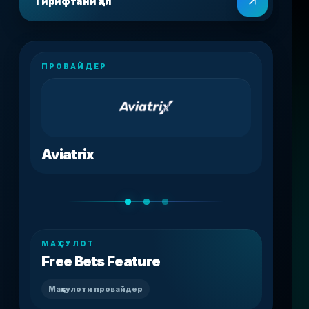
Гирифтани ҳал
ПРОВАЙДЕР
Aviatrix
МАҲСУЛОТ
Free Bets Feature
Маҳсулоти провайдер