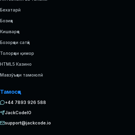
Бехатарӣ
Бозиҳо
Кишварҳо
Бозорҳои сатҳӣ
Толорҳои қимор
HTML5 Казино
Мавзӯъҳои тамоюлӣ
Тамосҳо
+44 7893 926 588
JackCodeIO
support@jackcode.io