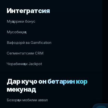
Интегратсия
Муҳаррики бонус
Мусобиқаҳо
Вафодорӣ ва Gamification
Сегментатсияи CRM
Чорабиниҳои Jackpot
Дар куҷо он беҳтарин кор
мекунад
Бозорҳои мобилии аввал