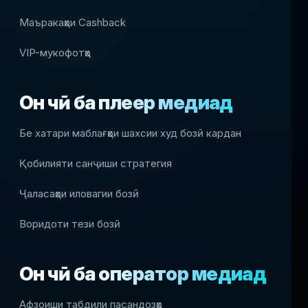
Маъракаҳои Cashback
VIP-мукофотҳо
Он чӣ ба плеер медиҳад
Бе хатари маблағҳои шахсии худ бозӣ кардан
Қобилияти санҷиши стратегия
Ҷаласаҳои иловагии бозӣ
Воридоти тези бозӣ
Он чӣ ба оператор медиҳад
Афзоиши табдили пасандозҳо