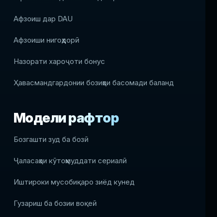
Афзоиш дар DAU
Афзоиши нигоҳдорӣ
Назорати хароҷоти бонус
Ҳавасмандгардонии бозиҳои басомади баланд
Модели рафтор
Бозгашти зуд ба бозӣ
Ҷаласаҳои кӯтоҳмуддати сериалӣ
Иштироки мусобиқаро зиёд кунед
Гузариш ба бозии воқеӣ