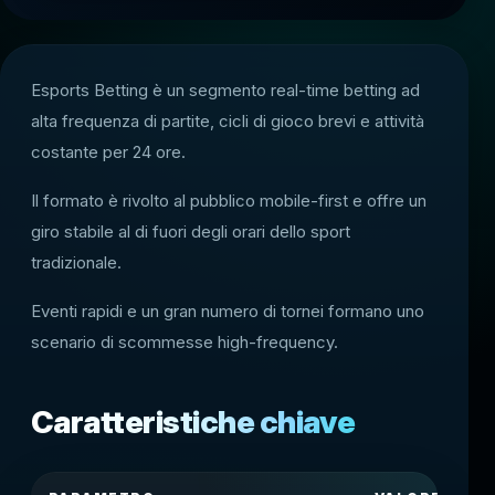
Esports Betting è un segmento real-time betting ad
alta frequenza di partite, cicli di gioco brevi e attività
costante per 24 ore.
Il formato è rivolto al pubblico mobile-first e offre un
giro stabile al di fuori degli orari dello sport
tradizionale.
Eventi rapidi e un gran numero di tornei formano uno
scenario di scommesse high-frequency.
Caratteristiche chiave