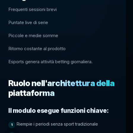
Frequenti sessioni brevi
Puntate live di serie
Piccole e medie somme
Ritorno costante al prodotto
Esports genera attività betting giornaliera.
Ruolo nell'architettura della
piattaforma
Il modulo esegue funzioni chiave:
Riempie i periodi senza sport tradizionale