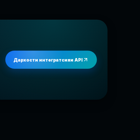
Дархости интегратсияи API