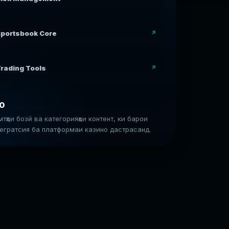
portsbook Core
rading Tools
O
тҳои бозӣ ва категорияҳои контент, ки барои
егратсия ба платформаи казино дастрасанд.