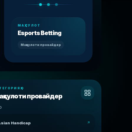
МАҲСУЛОТ
Esports Betting
Маҳсулоти провайдер
ТЕГОРИЯҲО
аҳсулоти провайдер
O
sian Handicap