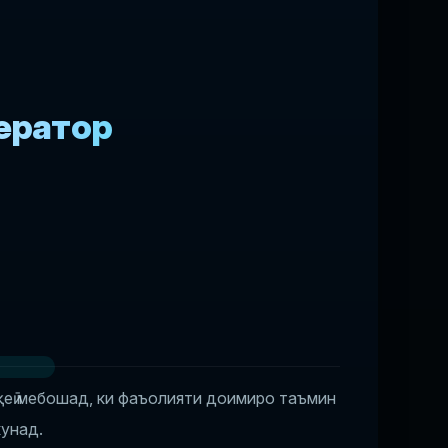
ератор
оқеӣ мебошад, ки фаъолияти доимиро таъмин
кунад.