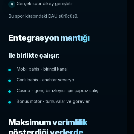
Gerçek spor dikey genişletir
Bu spor kitabındaki DAU sürücüsü.
Entegrasyon mantığı
Ile birlikte çalışır:
Mobil bahis - birincil kanal
Canlı bahis - anahtar senaryo
Casino - genç bir izleyici için çapraz satış
Bonus motor - turnuvalar ve görevler
Maksimum verimlilik
gösterdiği yerlerde