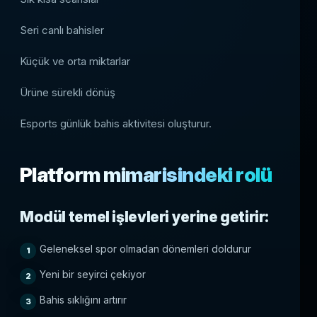
Seri canlı bahisler
Küçük ve orta miktarlar
Ürüne sürekli dönüş
Esports günlük bahis aktivitesi oluşturur.
Platform mimarisindeki rolü
Modül temel işlevleri yerine getirir:
Geleneksel spor olmadan dönemleri doldurur
Yeni bir seyirci çekiyor
Bahis sıklığını artırır