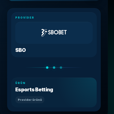
PROVIDER
SBO
ÜRÜN
Esports Betting
Provider ürünü