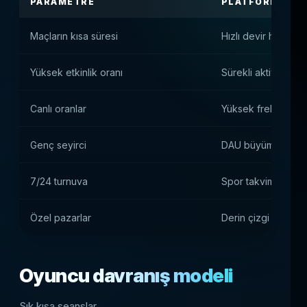
PARAMETRE
PLATFORM DEĞE
Maçların kısa süresi
Hızlı devir hızı
Yüksek etkinlik oranı
Sürekli aktivite
Canlı oranlar
Yüksek frekanslı k
Genç seyirci
DAU büyümesi
7/24 turnuva
Spor takviminden b
Özel pazarlar
Derin çizgi
Oyuncu davranış modeli
Sık kısa seanslar