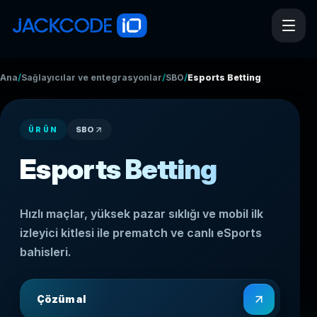
/
/
/
Ana
Sağlayıcılar ve entegrasyonlar
SBO
Esports Betting
SBO
ÜRÜN
Esports Betting
Hızlı maçlar, yüksek pazar sıklığı ve mobil ilk
izleyici kitlesi ile prematch ve canlı eSports
bahisleri.
Çözüm al