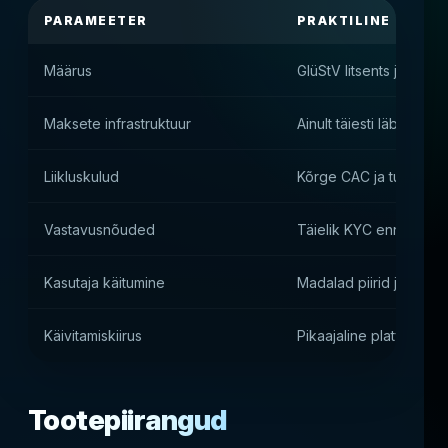
PARAMEETER
PRAKTILINE MÕJU
Määrus
GlüStV litsents ja tsentr
Maksete infrastruktuur
Ainult täiesti läbipaist
Liikluskulud
Kõrge CAC ja tugev ko
Vastavusnõuded
Täielik KYC enne käivi
Kasutaja käitumine
Madalad piirid ja kõrg
Käivitamiskiirus
Pikaajaline platvormi se
Tootepiirangud