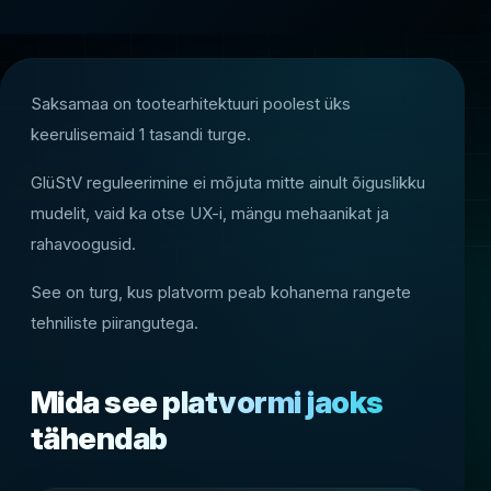
Saksamaa on tootearhitektuuri poolest üks
keerulisemaid 1 tasandi turge.
GlüStV reguleerimine ei mõjuta mitte ainult õiguslikku
mudelit, vaid ka otse UX-i, mängu mehaanikat ja
rahavoogusid.
See on turg, kus platvorm peab kohanema rangete
tehniliste piirangutega.
Mida see platvormi jaoks
tähendab