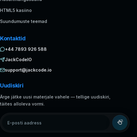
HTML5 kasiino
Suundumuste teemad
Kontaktid
+44 7893 926 588
JackCodeIO
support@jackcode.io
Uudiskiri
Ärge jätke uusi materjale vahele — tellige uudiskiri,
täites alloleva vormi.
E-posti aadress