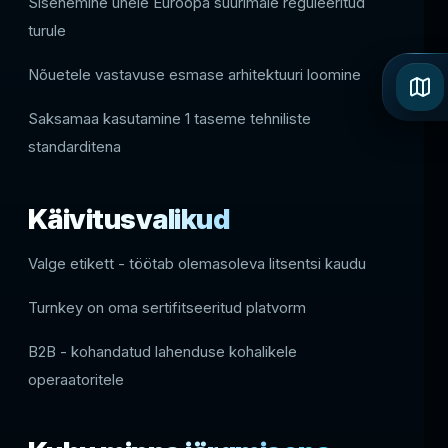
Sisenemine ühele Euroopa suurimale reguleeritud
turule
Nõuetele vastavuse esmase arhitektuuri loomine
Saksamaa kasutamine 1 taseme tehniliste
standarditena
Käivitusvalikud
Valge etikett - töötab olemasoleva litsentsi kaudu
Turnkey on oma sertifitseeritud platvorm
B2B - kohandatud lahenduse kohalikele
operaatoritele