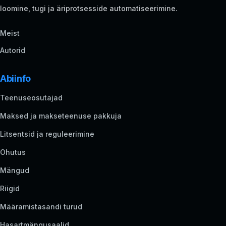
loomine, tugi ja äriprotsesside automatiseerimine.
Meist
Autorid
Abiinfo
Teenuseosutajad
Maksed ja makseteenuse pakkuja
Litsentsid ja reguleerimine
Ohutus
Mängud
Riigid
Määramistasandi turud
Hasartmängusaalid