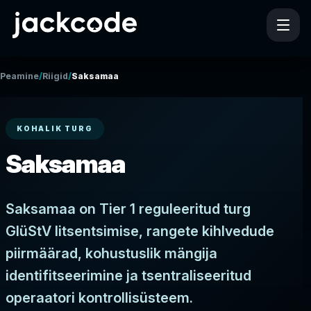
/
/
Peamine
Riigid
Saksamaa
KOHALIK TURG
Saksamaa
Saksamaa on Tier 1 reguleeritud turg
GlüStV litsentsimise, rangete kihlvedude
piirmäärad, kohustuslik mängija
identifitseerimine ja tsentraliseeritud
operaatori kontrollisüsteem.