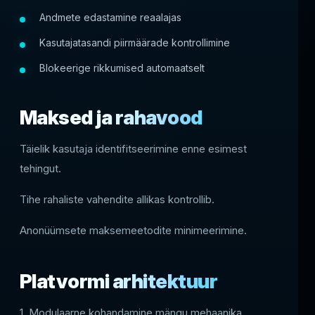
Andmete edastamine reaalajas
Kasutajatasandi piirmäärade kontrollimine
Blokeerige rikkumised automaatselt
Maksed ja rahavood
Täielik kasutaja identifitseerimine enne esimest
tehingut.
Tihe rahaliste vahendite allikas kontrollib.
Anonüümsete maksemeetodite minimeerimine.
Platvormi arhitektuur
1. Modulaarne kohandamine mängu mehaanika