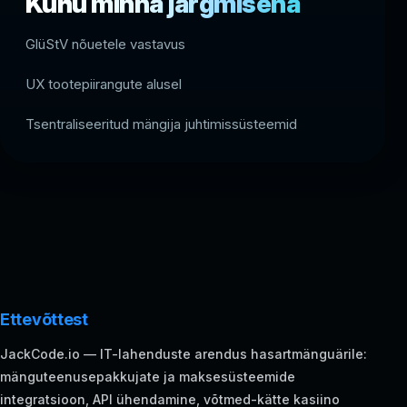
Kuhu minna järgmisena
GlüStV nõuetele vastavus
UX tootepiirangute alusel
Tsentraliseeritud mängija juhtimissüsteemid
Ettevõttest
JackCode.io — IT-lahenduste arendus hasartmänguärile:
mänguteenusepakkujate ja maksesüsteemide
integratsioon, API ühendamine, võtmed-kätte kasiino