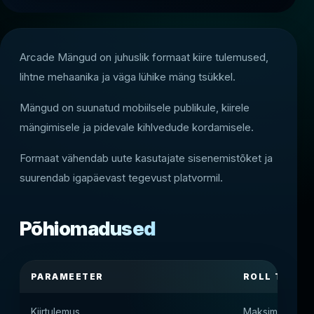
Arcade Mängud on juhuslik formaat kiire tulemused,
lihtne mehaanika ja väga lühike mäng tsükkel.
Mängud on suunatud mobiilsele publikule, kiirele
mängimisele ja pidevale kihlvedude kordamisele.
Formaat vähendab uute kasutajate sisenemistõket ja
suurendab igapäevast tegevust platvormil.
Põhiomadused
PARAMEETER
ROLL TOOTE
Kiirtulemus
Maksimaalne u