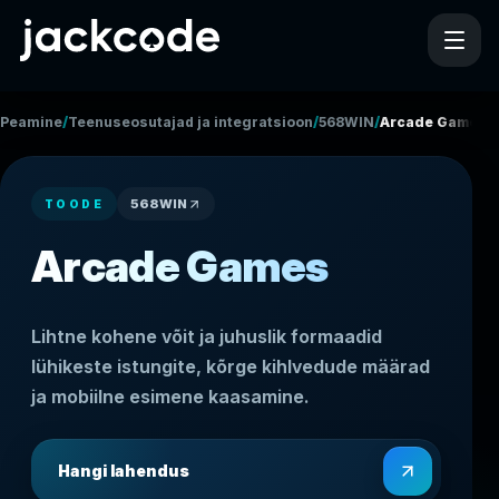
/
/
/
Peamine
Teenuseosutajad ja integratsioonid
568WIN
Arcade Games
568WIN
TOODE
Arcade Games
Lihtne kohene võit ja juhuslik formaadid
lühikeste istungite, kõrge kihlvedude määrad
ja mobiilne esimene kaasamine.
Hangi lahendus