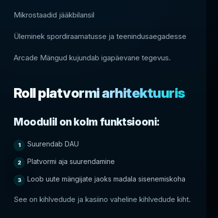
Mikrostaadid jääkbilansil
Üleminek spordiraamatusse ja teenindusaegadesse
Arcade Mängud kujundab igapäevane tegevus.
Roll platvormi arhitektuuris
Moodulil on kolm funktsiooni:
Suurendab DAU
Platvormi aja suurendamine
Loob uute mängijate jaoks madala sisenemiskoha
See on kihlvedude ja kasiino vaheline kihlvedude kiht.