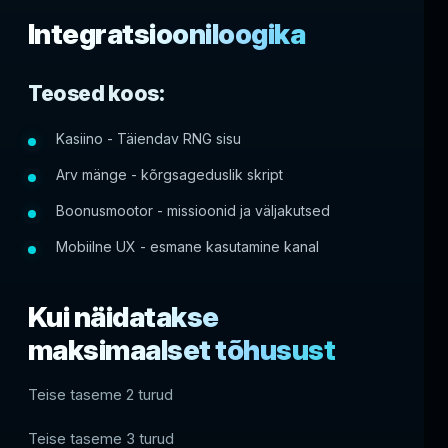
Integratsiooniloogika
Teosed koos:
Kasiino - Täiendav RNG sisu
Arv mänge - kõrgsageduslik skript
Boonusmootor - missioonid ja väljakutsed
Mobiilne UX - esmane kasutamine kanal
Kui näidatakse
maksimaalset tõhusust
Teise taseme 2 turud
Teise taseme 3 turud