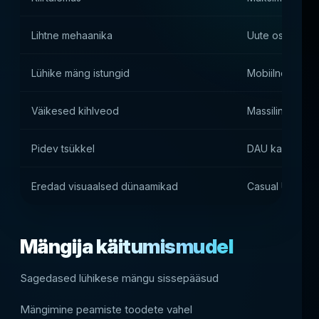
Lihtne mehaanika
Uute osalejate 
Lühike mäng istungid
Mobiilne esime
Väikesed kihlveod
Massiline publi
Pidev tsükkel
DAU kasv
Eredad visuaalsed dünaamikad
Casual UX
Mängija käitumismudel
Sagedased lühikese mängu sissepääsud
Mängimine peamiste toodete vahel