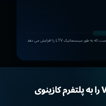
موتور ماموریت یک ابزار برای کنترل رفتار بازیکن از طریق اهداف است که به طور سیستماتیک LTV را افزایش می دهد
Mission Engine از Veliplay را به پلتفرم کازینوی