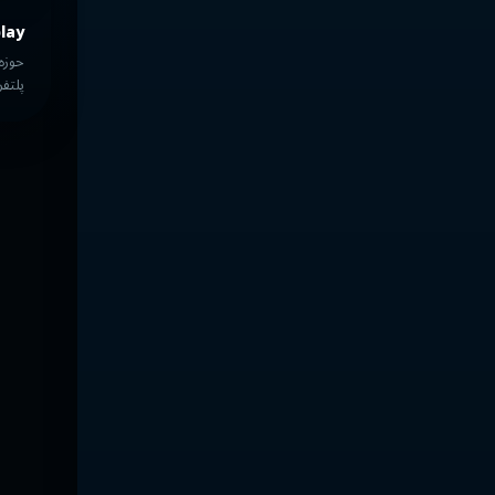
play
حوزه
پلتف