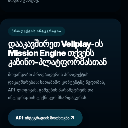
ზრდის გარეშე.
ᲞᲠᲝᲓᲣᲥᲢᲘᲡ ᲘᲜᲢᲔᲒᲠᲐᲪᲘᲐ
დააკავშირეთ Veliplay-ის
Mission Engine თქვენს
კაზინო-პლატფორმასთან
მოვაწყობთ პროვაიდერის პროდუქტის
დაკავშირებას: სათამაშო კონტენტზე წვდომას,
API-ლოგიკას, გაშვების პარამეტრებს და
ინტეგრაციის ტექნიკურ მხარდაჭერას.
API-ინტეგრაციის მოთხოვნა