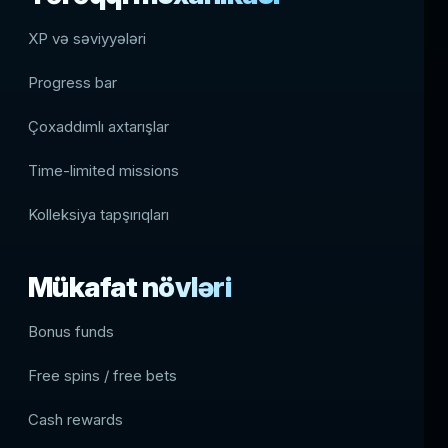
XP və səviyyələri
Progress bar
Çoxaddımlı axtarışlar
Time-limited missions
Kolleksiya tapşırıqları
Mükafat növləri
Bonus funds
Free spins / free bets
Cash rewards