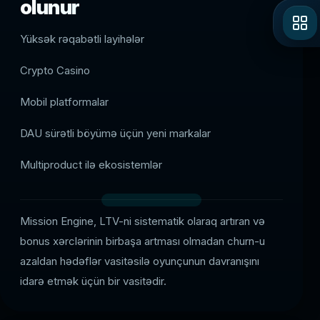
olunur
Yüksək rəqabətli layihələr
Crypto Casino
Mobil platformalar
DAU sürətli böyümə üçün yeni markalar
Multiproduct ilə ekosistemlər
Mission Engine, LTV-ni sistematik olaraq artıran və
bonus xərclərinin birbaşa artması olmadan churn-u
azaldan hədəflər vasitəsilə oyunçunun davranışını
idarə etmək üçün bir vasitədir.