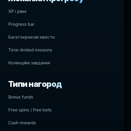
XP і рівні
Progress bar
Багатокрокові квести
Time-limited missions
Колекційні завдання
Типи нагород
Bonus funds
Free spins / free bets
Cash rewards