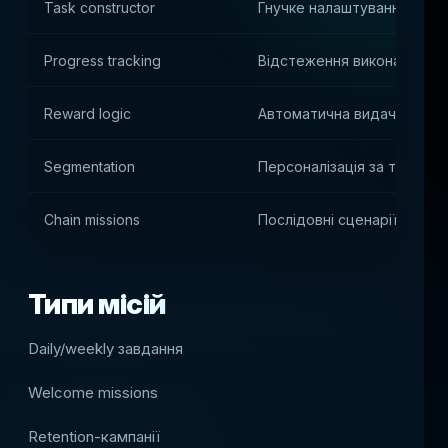
Task constructor
Гнучке налаштування умов 
Progress tracking
Відстеження виконання в 
Reward logic
Автоматична видача наго
Segmentation
Персоналізація за типами 
Chain missions
Послідовні сценарії завда
Типи місій
Daily/weekly завдання
Welcome missions
Retention-кампанії