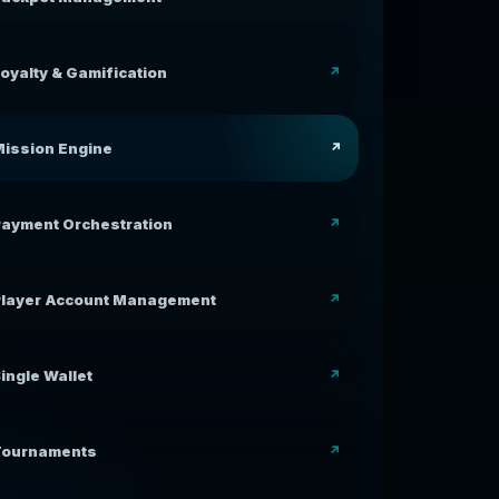
oyalty & Gamification
ission Engine
ayment Orchestration
Player Account Management
ingle Wallet
Tournaments