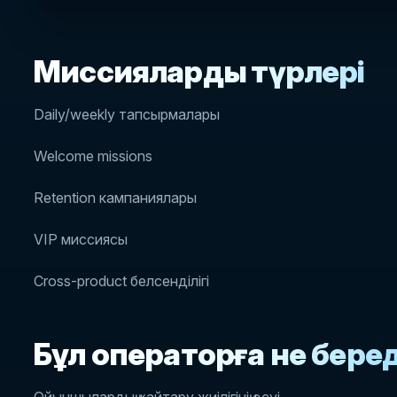
Миссиялардың түрлері
Daily/weekly тапсырмалары
Welcome missions
Retention кампаниялары
VIP миссиясы
Cross-product белсенділігі
Бұл операторға не беред