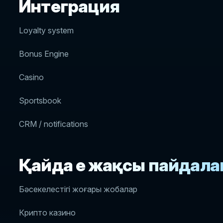
Интеграция
Loyalty system
Bonus Engine
Casino
Sportsbook
CRM / notifications
Қайда ең жақсы пайдал
Бәсекелестігі жоғары жобалар
Крипто казино