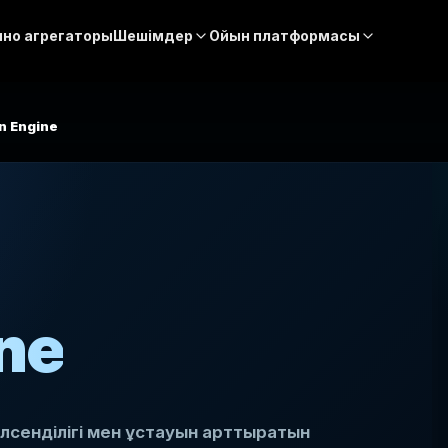
ино агрегаторы
Шешімдер
Ойын платформасы
n Engine
ne
белсенділігі мен ұстауын арттыратын