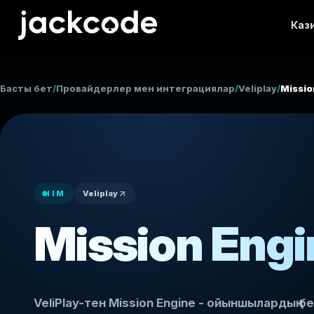
Каз
Басты бет
/
Провайдерлер мен интеграциялар
/
Veliplay
/
Missio
Veliplay
ӨНІМ
Mission Engi
VeliPlay-тен Mission Engine - ойыншылардың 