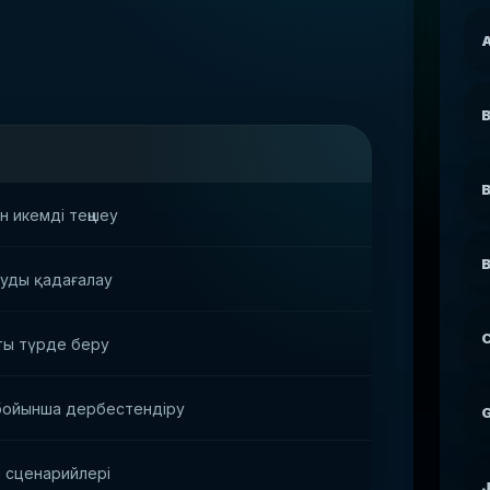
A
B
І
 икемді теңшеу
B
уды қадағалау
C
ты түрде беру
бойынша дербестендіру
і сценарийлері