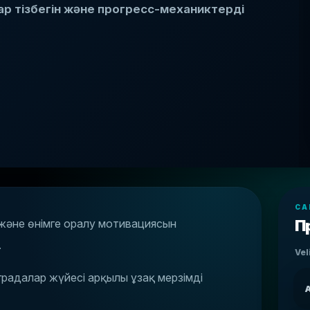
р тізбегін және прогресс-механиктерді
СА
н және өнімге оралу мотивациясын
П
.
Vel
градалар жүйесі арқылы ұзақ мерзімді
A