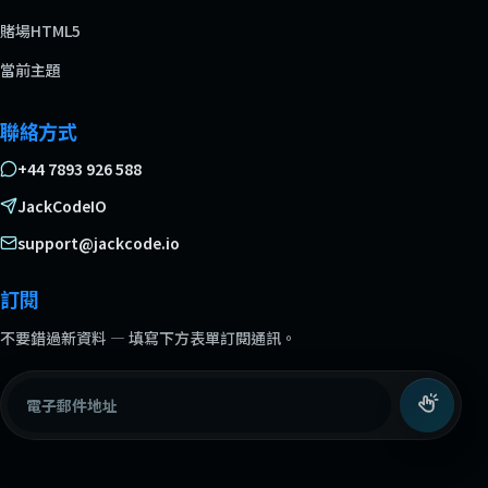
賭場HTML5
當前主題
聯絡方式
+44 7893 926 588
JackCodeIO
support@jackcode.io
訂閱
不要錯過新資料 — 填寫下方表單訂閱通訊。
電子郵件地址