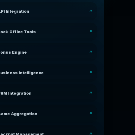
PI Integration
ack-Office Tools
Bonus Engine
usiness Intelligence
RM Integration
Game Aggregation
Jackpot Management