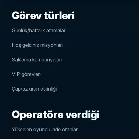
Görev türleri
Günlük/haftalık atamalar
Hoş geldiniz misyonları
Saklama kampanyaları
VIP görevleri
Çapraz ürün etkinliği
Operatöre verdiği
Yükselen oyuncu iade oranları