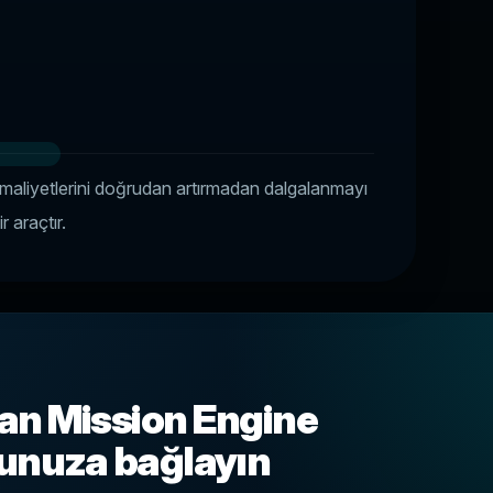
 maliyetlerini doğrudan artırmadan dalgalanmayı
 araçtır.
lan Mission Engine
unuza bağlayın