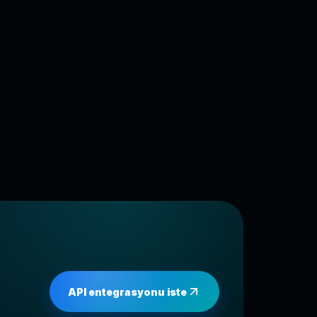
API entegrasyonu iste