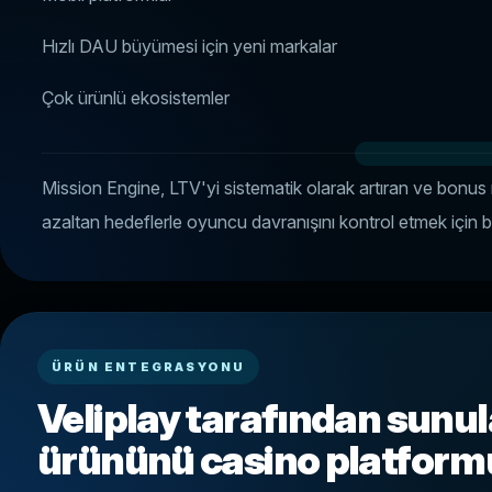
Hızlı DAU büyümesi için yeni markalar
Çok ürünlü ekosistemler
Mission Engine, LTV'yi sistematik olarak artıran ve bonus
azaltan hedeflerle oyuncu davranışını kontrol etmek için bir
ÜRÜN ENTEGRASYONU
Veliplay tarafından sunu
ürününü casino platform