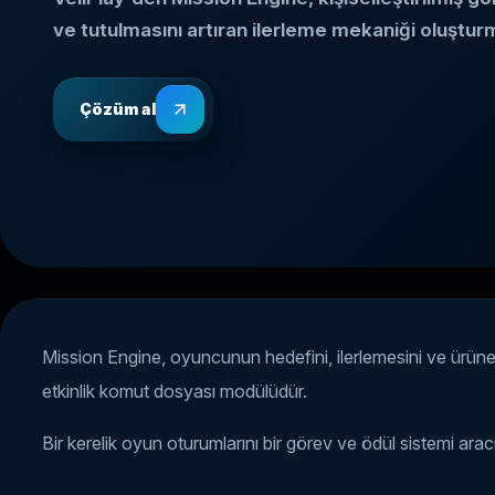
ve tutulmasını artıran ilerleme mekaniği oluşturma
Çözüm al
Mission Engine, oyuncunun hedefini, ilerlemesini ve ürü
etkinlik komut dosyası modülüdür.
Bir kerelik oyun oturumlarını bir görev ve ödül sistemi arac