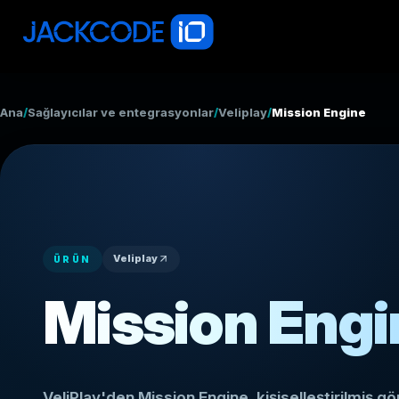
Ana
/
Sağlayıcılar ve entegrasyonlar
/
Veliplay
/
Mission Engine
Veliplay
ÜRÜN
Mission Engi
VeliPlay'den Mission Engine, kişiselleştirilmiş gör