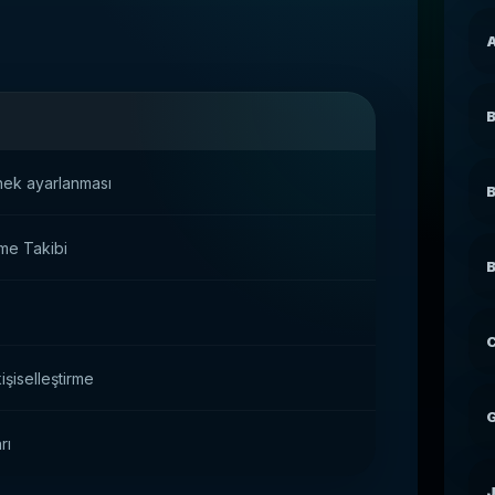
A
B
I
nek ayarlanması
me Takibi
B
C
şiselleştirme
rı