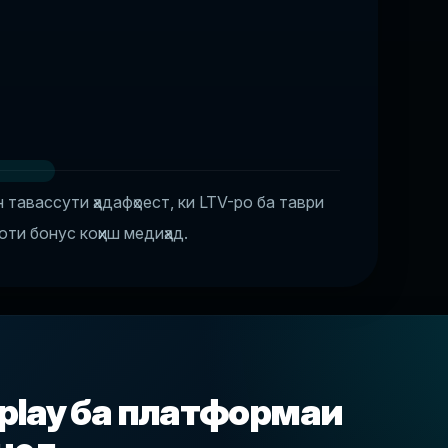
 тавассути ҳадафҳоест, ки LTV-ро ба таври
ти бонус коҳиш медиҳад.
liplay ба платформаи