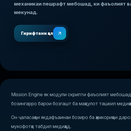
механикаи пешрафт мебошад, ки фаъолият в
мекунад.
Гирифтани ҳал
Mission Engine як модули скрипти фаъолият мебошад,
бозингарро барои бозгашт ба маҳсулот ташкил медиҳа
Он ҷаласаҳои якдафъаинаи бозиро ба ҳамкориҳои дар
мукофотҳо табдил медиҳад.