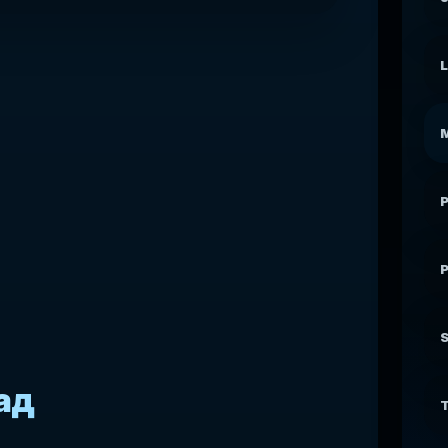
L
M
P
S
ад