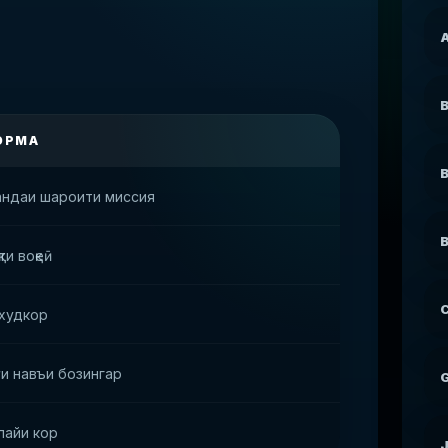
A
B
ОРМА
андаи шароити миссия
B
ти воқеӣ
C
худкор
и навъи бозингар
пайи кор