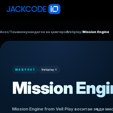
Асосӣ
/
Таъминкунандагон ва ҳамгироӣ
/
Veliplay
/
Mission Engine
Veliplay
МАҲСУЛОТ
Mission Engi
Mission Engine from VelI Play воситаи эҷоди м