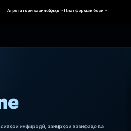
Агрегатори казино
Ҳалҳо
Платформаи бозӣ
ne
иссияҳои инфиродӣ, занҷирҳои вазифаҳо ва