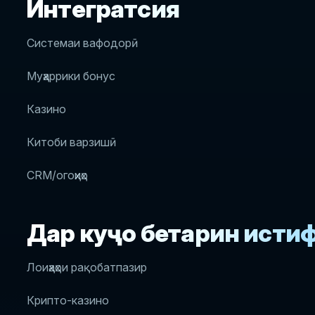
Интегратсия
Системаи вафодорӣ
Муҳаррики бонус
Казино
Китоби варзишӣ
CRM/огоҳиҳо
Дар куҷо беҳтарин ист
Лоиҳаҳои рақобатпазир
Крипто-казино