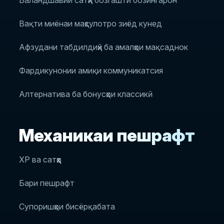
Баландшавии сатҳи бозгашти бозингарон
Вақти миёнаи маҳсулотро зиёд кунед
Афзудани табдилдиҳӣ ба амалҳои мақсаднок
Фардикунонии амиқи коммуникатсия
Алтернатива ба бонусҳои классикӣ
Механикаи пешрафт
XP ва сатҳҳо
Бари пешрафт
Супоришҳои бисёрқабата