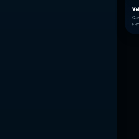
Vel
Сам
инт