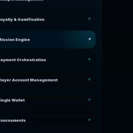
oyalty & Gamification
ission Engine
ayment Orchestration
Player Account Management
ingle Wallet
Tournaments