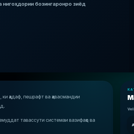
а нигоҳдории бозингаронро зиёд
КА
 ки ҳадаф, пешрафт ва ҳавасмандии
М
д.
Vel
озмуддат тавассути системаи вазифаҳо ва
A