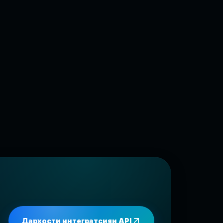
Дархости интегратсияи API