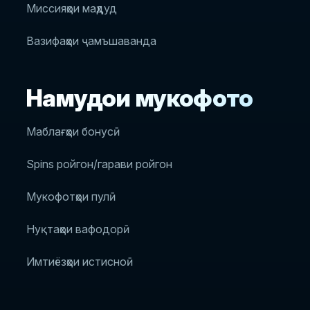
Миссияҳои маҳдуд
Вазифаҳои ҷамъшаванда
Намудҳои мукофотҳо
Маблағҳои бонусӣ
Spins ройгон/гарави ройгон
Мукофотҳои пулӣ
Нуқтаҳои вафодорӣ
Имтиёзҳои истисноӣ