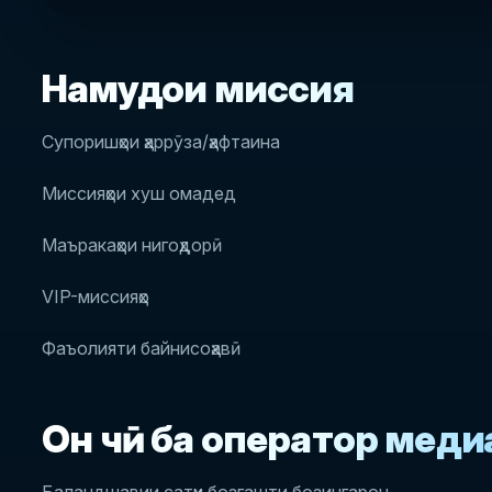
Намудҳои миссия
Супоришҳои ҳаррӯза/ҳафтаина
Миссияҳои хуш омадед
Маъракаҳои нигоҳдорӣ
VIP-миссияҳо
Фаъолияти байнисоҳавӣ
Он чӣ ба оператор медиҳ