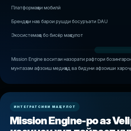
Платформаҳои мобилӣ
Брендҳои нав барои рушди босуръати DAU
Экосистемаҳо бо бисёр маҳсулот
Mission Engine воситаи назорати рафтори бозингарон
мунтазам афзоиш медиҳад ва бидуни афзоиши хароҷо
ИНТЕГРАТСИЯИ МАҲСУЛОТ
Mission Engine-ро аз Ve