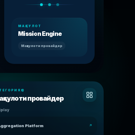
МАҲСУЛОТ
Mission Engine
Маҳсулоти провайдер
ТЕГОРИЯҲО
аҳсулоти провайдер
iplay
ggregation Platform