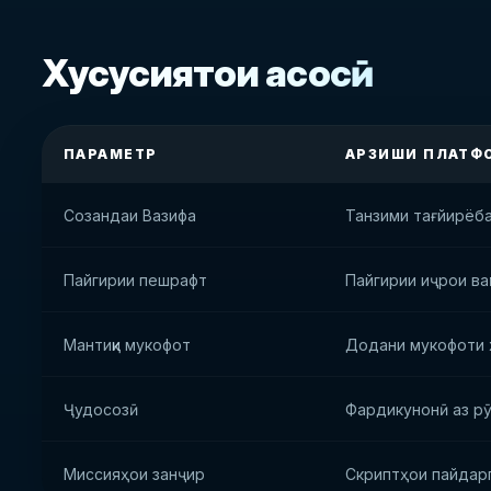
Хусусиятҳои асосӣ
ПАРАМЕТР
АРЗИШИ ПЛАТФ
Созандаи Вазифа
Танзими тағйирёб
Пайгирии пешрафт
Пайгирии иҷрои вақ
Мантиқи мукофот
Додани мукофоти 
Ҷудосозӣ
Фардикунонӣ аз рӯ
Миссияҳои занҷир
Скриптҳои пайдар