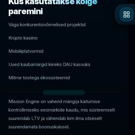
Kus kasutatakse kõige
paremini
Väga konkurentsivõimelised projektid
Krüpto kasiino
Mobiiliplatvormid
Uued kaubamärgid kiireks DAU kasvuks
Mitme tootega ökosüsteemid
Mission Engine on vahend mängija käitumise
kontrollimiseks eesmärkide kaudu, mis süsteemselt
suurendab LTV ja vähendab kirn ilma otseselt
suurendamata boonuskulusid.