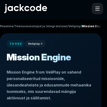
/
/
/
Peamine
Teenuseosutajad ja integratsioonid
Veliplay
Mission Engine
Veliplay
TOODE
Mission Engine
Mission Engine from VeliPlay on vahend
personaliseeritud missioonide,
ülesandeahelate ja edusammude mehaanika
loomiseks, mis suurendavad mängija
aktiivsust ja säilitamist.