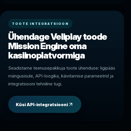
TOOTE INTEGRATSIOON
Ühendage Veliplay toode
Mission Engine oma
kasiinoplatvormiga
Seadistame teenusepakkuja toote ühenduse: ligipääs
mängusisule, API-loogika, käivitamise parameetrid ja
integratsiooni tehniline tugi.
Küsi API-integratsiooni