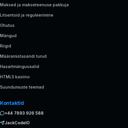
Maksed ja makseteenuse pakkuja
Litsentsid ja reguleerimine
Ohutus
Mängud
Riigid
Määramistasandi turud
Hasartmängusaalid
HTML5 kasiino
Suundumuste teemad
Kontaktid
+44 7893 926 588
JackCodeIO