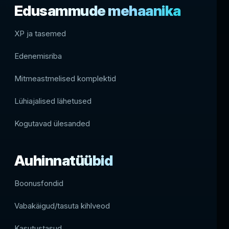
Edusammude mehaanika
XP ja tasemed
Edenemisriba
Mitmeastmelised komplektid
Lühiajalised lähetused
Kogutavad ülesanded
Auhinnatüübid
Boonusfondid
Vabakäigud/tasuta kihlveod
Kasutustasud