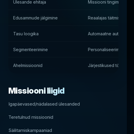
Ülesande ehitaja
Missiooni tingimuste pa
Edusammude jälgimine
Reaalajas täitmise jälgi
Tasu loogika
Automaatne autasustam
Segmenteerimine
Personaliseerimine mäng
Ahelmissioonid
Järjestikused tööskript
Missiooni liigid
Igapäevased/nädalased ülesanded
Teretulnud missioonid
Säilitamiskampaaniad