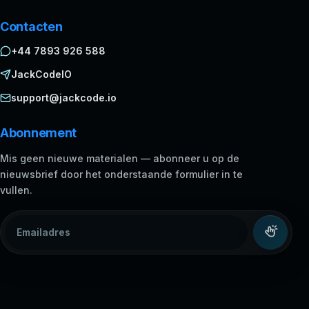
Contacten
+44 7893 926 588
JackCodeIO
support@jackcode.io
Abonnement
Mis geen nieuwe materialen — abonneer u op de
nieuwsbrief door het onderstaande formulier in te
vullen.
Emailadres