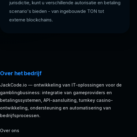
jurisdictie, kunt u verschillende autorisatie en betaling
scenario's bieden - van ingebouwde TON tot
externe blockchains.
Over het bedrijf
JackCode.io — ontwikkeling van IT-oplossingen voor de
gamblingbusiness: integratie van gameproviders en
betalingssystemen, API-aansluiting, turnkey casino-
ontwikkeling, ondersteuning en automatisering van
bedrijfsprocessen.
Over ons