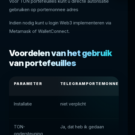
Voor TON portefeuilles kunt u directe autorisatie
gebruiken op portemonnee adres
Indien nodig kunt u login Web3 implementeren via
Metamask of WalletConnect.
Voordelen van het gebruik
van portefeuilles
PARAMETER
TELEGRAMPORTEMONNEE
T
Installatie
niet verplicht
A
TON-
Ja, dat heb ik gedaan
J
ondersteuning
g