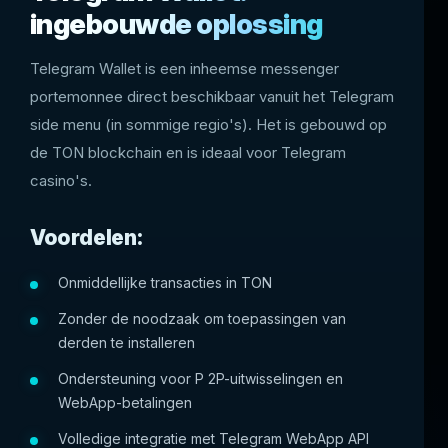
ingebouwde oplossing
Telegram Wallet is een inheemse messenger
portemonnee direct beschikbaar vanuit het Telegram
side menu (in sommige regio's). Het is gebouwd op
de TON blockchain en is ideaal voor Telegram
casino's.
Voordelen:
Onmiddellijke transacties in TON
Zonder de noodzaak om toepassingen van
derden te installeren
Ondersteuning voor P 2P-uitwisselingen en
WebApp-betalingen
Volledige integratie met Telegram WebApp API