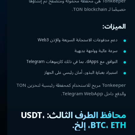
Tonkeeper هي محفظة محمولة ومتصفح تم إنشاؤها
خصيصًا لـ TON blockchain.
الميزات:
دعم مدفوعات الاستجابة السريعة والإذن Web3
سرعة عالية وواجهة بديهية
التوافق مع dApps، بما في ذلك كازينوهات Telegram
استيراد بعبارة البذور، أمان رئيسي على الجهاز
Tonkeeper مريح للاستخدام كمحفظة رئيسية لتخزين TON
والدفع داخل Telegram WebApp.
محافظ الطرف الثالث: USDT،
BTC، ETH، إلخ.