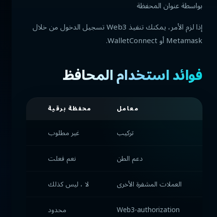
بواسطة عنوان المحفظة
إذا لزم الأمر، يمكنك تنفيذ Web3 تسجيل الدخول من خلال
Metamask أو WalletConnect.
فوائد استخدام المحافظ
معامل
محفظة برقية
تون
تركيب
غير مطلوب
ا
دعم الطن
نعم فعلت
نعم
العملات المشفرة الأخرى
لا ، ليس كذلك
لا ، ليس
Web3-authorization
محدود
نعم