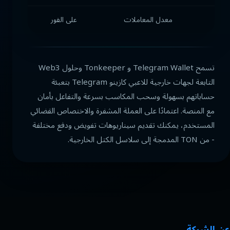
معدل المعاملات
على الفور
على
تسمح Telegram Wallet و Tonkeeper وحلول Web3
التابعة لجهات خارجية للاعبي كازينو Telegram بتعبئة
حساباتهم بسهولة وسحب المكاسب بسرعة والتفاعل بأمان
مع المنصة. اعتمادًا على العملة المشفرة والاختصاص القضائي
المستخدم، يمكنك تقديم سيناريوهات تفويض ودفع مختلفة
- من TON المدمجة إلى سلاسل الكتل الخارجية.
عن الشركة