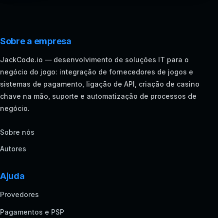
Sobre a empresa
JackCode.io — desenvolvimento de soluções IT para o
negócio do jogo: integração de fornecedores de jogos e
sistemas de pagamento, ligação de API, criação de casino
chave na mão, suporte e automatização de processos de
negócio.
Sobre nós
Autores
Ajuda
Provedores
Pagamentos e PSP