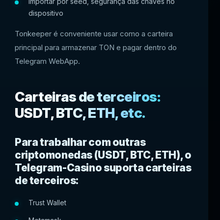
Importar por seed, segurança das chaves no
dispositivo
Tonkeeper é conveniente usar como a carteira
principal para armazenar TON e pagar dentro do
Telegram WebApp.
Carteiras de terceiros:
USDT, BTC, ETH, etc.
Para trabalhar com outras
criptomonedas (USDT, BTC, ETH), o
Telegram-Casino suporta carteiras
de terceiros:
Trust Wallet