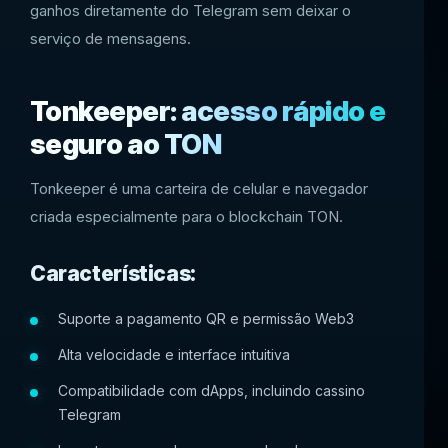
ganhos diretamente do Telegram sem deixar o
serviço de mensagens.
Tonkeeper: acesso rápido e
seguro ao TON
Tonkeeper é uma carteira de celular e navegador
criada especialmente para o blockchain TON.
Características:
Suporte a pagamento QR e permissão Web3
Alta velocidade e interface intuitiva
Compatibilidade com dApps, incluindo cassino
Telegram