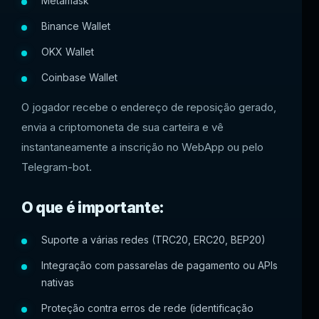
Metamask
Binance Wallet
OKX Wallet
Coinbase Wallet
O jogador recebe o endereço de reposição gerado,
envia a criptomoneta de sua carteira e vê
instantaneamente a inscrição no WebApp ou pelo
Telegram-bot.
O que é importante:
Suporte a várias redes (TRC20, ERC20, BEP20)
Integração com passarelas de pagamento ou APIs
nativas
Proteção contra erros de rede (identificação