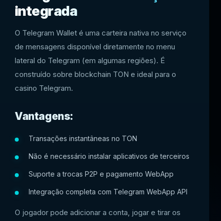
integrada
O Telegram Wallet é uma carteira nativa no serviço
de mensagens disponível diretamente no menu
lateral do Telegram (em algumas regiões). É
construído sobre blockchain TON e ideal para o
casino Telegram.
Vantagens:
Transações instantâneas no TON
Não é necessário instalar aplicativos de terceiros
Suporte a trocas P2P e pagamento WebApp
Integração completa com Telegram WebApp API
O jogador pode adicionar a conta, jogar e tirar os