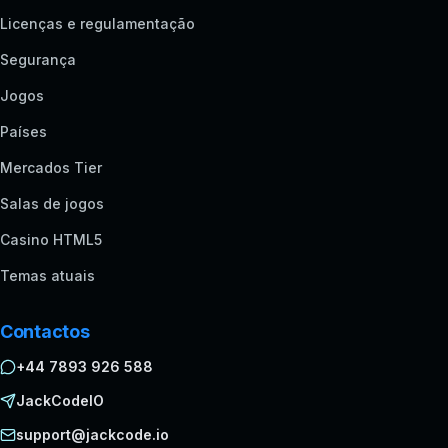
Licenças e regulamentação
Segurança
Jogos
Países
Mercados Tier
Salas de jogos
Casino HTML5
Temas atuais
Contactos
+44 7893 926 588
JackCodeIO
support@jackcode.io