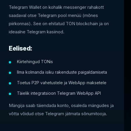
Telegram Wallet on kohalik messenger rahakott
saadaval otse Telegram pool menüü (mõnes
piirkonnas). See on ehitatud TON blockchain ja on
ideaalne Telegram kasiinod.
Eelised:
Kiirtehingud TONis
Ilma kolmanda isiku rakenduste paigaldamiseta
Toetus P2P vahetustele ja WebApp maksetele
Täielik integratsioon Telegram WebApp API
Mängija saab täiendada konto, osaleda mängudes ja
võtta võidud otse Telegram jätmata sõnumitooja.