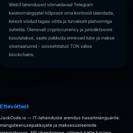
Web3 lahendused võimaldavad Telegram
kasiinomängijatel hõlpsasti oma kontosid täiendada,
kiiresti võidud tagasi võtta ja turvaliselt platvormiga
suhelda. Olenevalt cryptocurrency ja jurisdiktsiooni
kasutatakse, saate pakkuda erinevaid lube ja makse
stsenaariumid - sisseehitatud TON välise
blockchains.
Ettevõttest
JackCode.io — IT-lahenduste arendus hasartmänguärile:
mänguteenusepakkujate ja maksesüsteemide
integratsioon, API ühendamine, võtmed-kätte kasiino