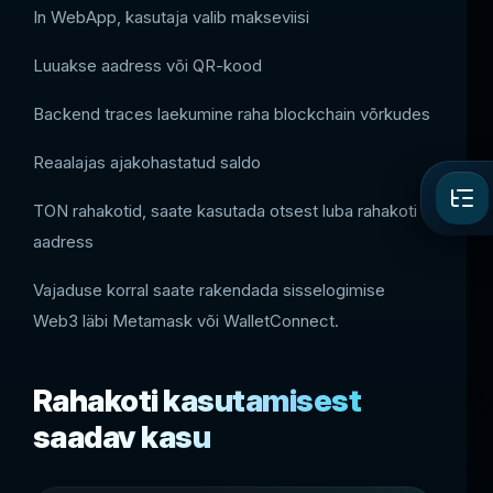
In WebApp, kasutaja valib makseviisi
Luuakse aadress või QR-kood
Backend traces laekumine raha blockchain võrkudes
Reaalajas ajakohastatud saldo
TON rahakotid, saate kasutada otsest luba rahakoti
aadress
Vajaduse korral saate rakendada sisselogimise
Web3 läbi Metamask või WalletConnect.
Rahakoti kasutamisest
saadav kasu