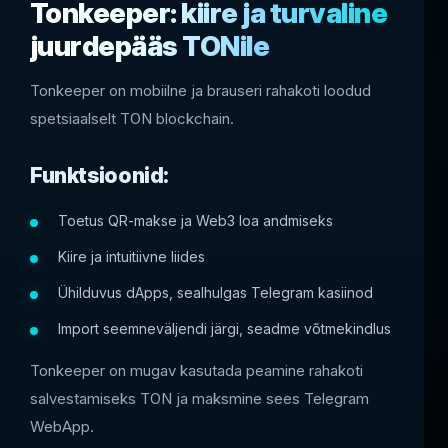
Tonkeeper: kiire ja turvaline
juurdepääs TONile
Tonkeeper on mobiilne ja brauseri rahakoti loodud
spetsiaalselt TON blockchain.
Funktsioonid:
Toetus QR-makse ja Web3 loa andmiseks
Kiire ja intuitiivne liides
Ühilduvus dApps, sealhulgas Telegram kasiinod
Import seemneväljendi järgi, seadme võtmekindlus
Tonkeeper on mugav kasutada peamine rahakoti
salvestamiseks TON ja maksmine sees Telegram
WebApp.