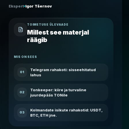
Ekspert
Igor Tšernov
TOIMETUSE ÜLEVAADE
Millest see materjal
räägib
MIS ON SEES
Telegram rahakoti: sisseehitatud
01
lahus
Tonkeeper: kiire ja turvaline
02
juurdepääs TONile
Kolmandate isikute rahakotid: USDT,
03
BTC, ETH jne.