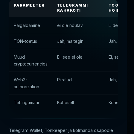
PARAMEETER
TELEGRAMMI
TOONIDE
RAHAKOTI
HOIDJA
Paigaldamine
ei ole nõutav
Liide
TON-toetus
Jah, ma tegin
Jah, ma tegi
Muud
Ei, see ei ole
Ei, see ei ole
cryptocurrencies
Web3-
Piiratud
Jah, ma tegi
authorization
Tehingumäär
Koheselt
Koheselt
Telegram Wallet, Tonkeeper ja kolmanda osapoole