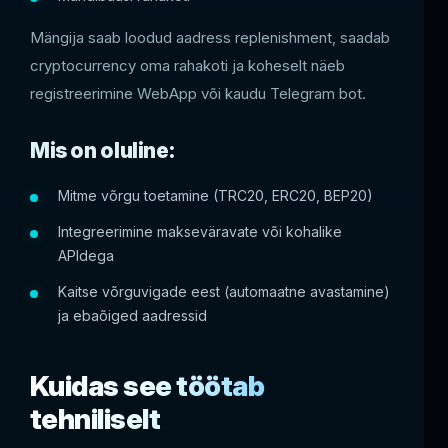
Mängija saab loodud aadress replenishment, saadab
cryptocurrency oma rahakoti ja koheselt näeb
registreerimine WebApp või kaudu Telegram bot.
Mis on oluline:
Mitme võrgu toetamine (TRC20, ERC20, BEP20)
Integreerimine makseväravate või kohalike
APIdega
Kaitse võrguvigade eest (automaatne avastamine)
ja ebaõiged aadressid
Kuidas see töötab
tehniliselt