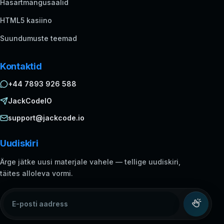
Hasartmängusaalid
HTML5 kasiino
Suundumuste teemad
Kontaktid
+44 7893 926 588
JackCodeIO
support@jackcode.io
Uudiskiri
Ärge jätke uusi materjale vahele — tellige uudiskiri,
täites alloleva vormi.
E-posti aadress