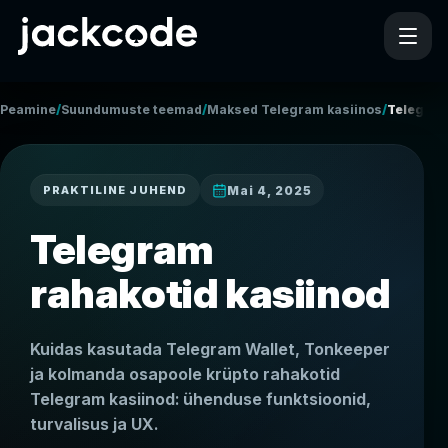
/
/
/
Peamine
Suundumuste teemad
Maksed Telegram kasiinos
Telegram
Mai 4, 2025
PRAKTILINE JUHEND
Telegram
rahakotid kasiinod
Kuidas kasutada Telegram Wallet, Tonkeeper
ja kolmanda osapoole krüpto rahakotid
Telegram kasiinod: ühenduse funktsioonid,
turvalisus ja UX.