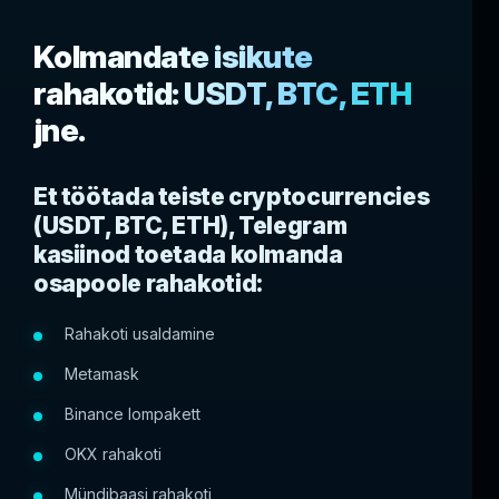
Kolmandate isikute
rahakotid: USDT, BTC, ETH
jne.
Et töötada teiste cryptocurrencies
(USDT, BTC, ETH), Telegram
kasiinod toetada kolmanda
osapoole rahakotid:
Rahakoti usaldamine
Metamask
Binance lompakett
OKX rahakoti
Mündibaasi rahakoti