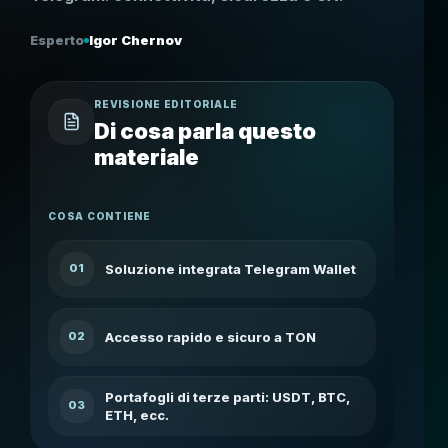
Esperto
Igor Chernov
REVISIONE EDITORIALE
Di cosa parla questo
materiale
COSA CONTIENE
Soluzione integrata Telegram Wallet
01
Accesso rapido e sicuro a TON
02
Portafogli di terze parti: USDT, BTC,
03
ETH, ecc.