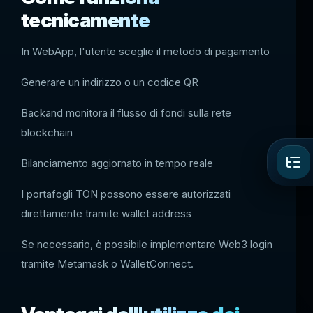
tecnicamente
In WebApp, l'utente sceglie il metodo di pagamento
Generare un indirizzo o un codice QR
Backand monitora il flusso di fondi sulla rete
blockchain
Bilanciamento aggiornato in tempo reale
I portafogli TON possono essere autorizzati
direttamente tramite wallet address
Se necessario, è possibile implementare Web3 login
tramite Metamask o WalletConnect.