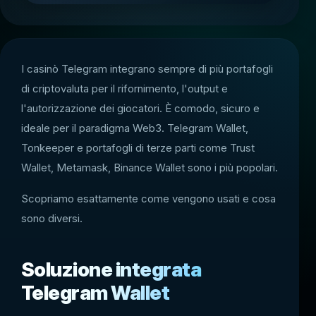
I casinò Telegram integrano sempre di più portafogli
di criptovaluta per il rifornimento, l'output e
l'autorizzazione dei giocatori. È comodo, sicuro e
ideale per il paradigma Web3. Telegram Wallet,
Tonkeeper e portafogli di terze parti come Trust
Wallet, Metamask, Binance Wallet sono i più popolari.
Scopriamo esattamente come vengono usati e cosa
sono diversi.
Soluzione integrata
Telegram Wallet