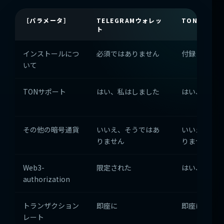
［パラメータ］
TELEGRAMウォレッ
TONKEEPE
ト
インストールにつ
必須ではありません
付録（付録）
いて
TONサポート
はい、私はしました
はい、私はし
その他の暗号通貨
いいえ、そうではあ
いいえ、そう
りません
りません
Web3-
限定された
はい、私はし
authorization
トランザクション
即座に
即座に
レート