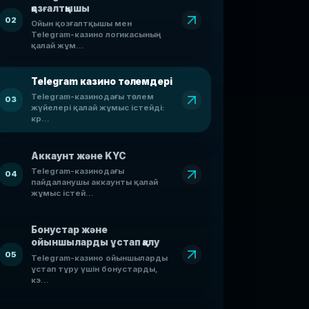
қозғалтқышы
02
Ойын қозғалтқышы мен
Telegram-казино логикасының
қалай жұм...
Telegram казино төлемдері
Telegram-казинодағы төлем
03
жүйелері қалай жұмыс істейді:
кр...
Аккаунт және KYC
Telegram-казинодағы
04
пайдаланушы аккаунты қалай
жұмыс істей...
Бонустар және
ойыншыларды ұстап қалу
05
Telegram-казино ойыншыларды
ұстап тұру үшін бонустарды,
кэ...