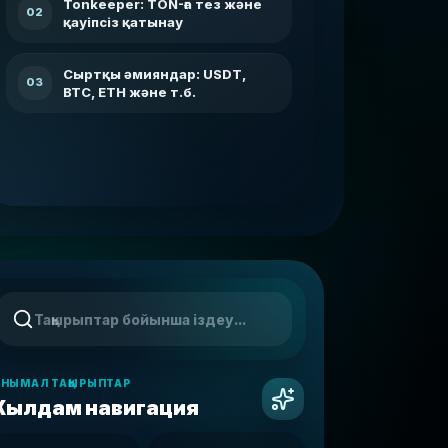
Tonkeeper: TON-ға тез және
02
қауіпсіз қатынау
Сыртқы әмияндар: USDT,
03
BTC, ETH және т.б.
АНЫМАЛ ТАҚЫРЫПТАР
ылдам навигация