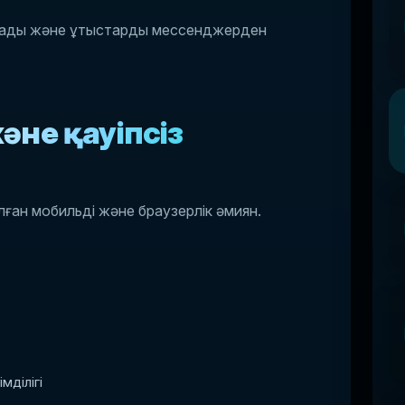
алады және ұтыстарды мессенджерден
және қауіпсіз
лған мобильді және браузерлік әмиян.
мділігі