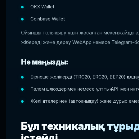
OKX Wallet
Coinbase Wallet
Ойыншы толықтыру үшін жасалған мекенжайды ала
жібереді және дереу WebApp немесе Telegram-бо
Не маңызды:
Бірнеше желілерді (TRC20, ERC20, BEP20) қолда
Төлем шлюздерімен немесе ұлттық API-мен инт
Желі қателерінен (автоанықтау) және дұрыс еме
Бұл техникалық тұрғы
істейді