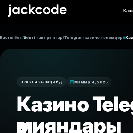
Каз
Басты бет
/
Өзекті тақырыптар
/
Telegram казино төлемдері
/
Каз
Мамыр 4, 2025
ПРАКТИКАЛЫҚ ГАЙД
Казино Tel
әмияндары