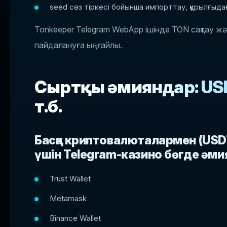
seed сөз тіркесі бойынша импорттау, құрылғыдағы 
Tonkeeper Telegram WebApp ішінде TON сақтау жән
пайдалануға ыңғайлы.
Сыртқы әмияндар: USD
т.б.
Басқа криптовалюталармен (USDT
үшін Telegram-казино бөгде әм
Trust Wallet
Metamask
Binance Wallet