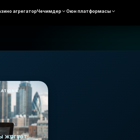
азино агрегатор
Чечимдер
Оюн платформасы
LATIONS
жүргүзөт,