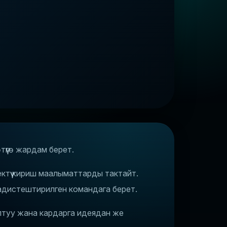
түүгө жардам берет.
ктүү кириш маалыматтарды тактайт.
 адистештирилген командага берет.
ултуу жана кардарга идеядан же