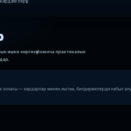
ардам берүү.
р
н ишке киргизүү боюнча практикалык
дар.
лик зонасы — кардарлар менен иштөө, билдирмелерди кабыл а