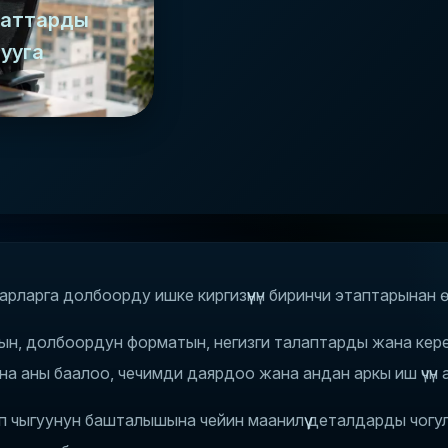
маттарды
ууга
рларга долбоорду ишке киргизүүнүн биринчи этаптарынан ө
ын, долбоордун форматын, негизги талаптарды жана кере
на аны баалоо, чечимди даярдоо жана андан аркы иш үчүн
штеп чыгуунун башталышына чейин маанилүү деталдарды чог