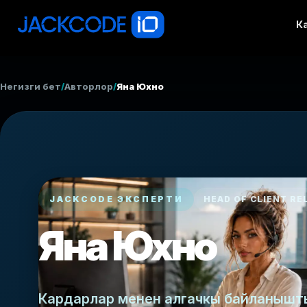
К
Негизги бет
/
Авторлор
/
Яна Юхно
JACKCODE ЭКСПЕРТИ
HEAD OF CLIENT RE
Яна Юхно
Кардарлар менен алгачкы байланышты 