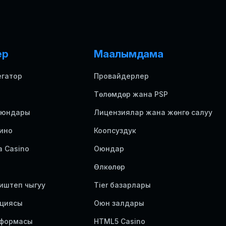
ер
Маалымдама
егатор
Провайдерлер
Төлөмдөр жана PSP
 оюндары
Лицензиялар жана жөнгө салуу
ино
Коопсуздук
 Casino
Оюндар
Өлкөлөр
иштеп чыгуу
Tier базарлары
ациясы
Оюн залдары
тформасы
HTML5 Casino