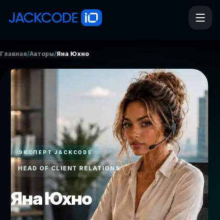
/
/
Главная
Авторы
Яна Юхно
ЭКСПЕРТ JACKCODE
HEAD OF CLIENT RELATIONS
Яна Юхно