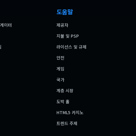
도움말
 게이터
제공자
지불 및 PSP
임
라이선스 및 규제
안전
게임
국가
계층 시장
도박 홀
HTML5 카지노
트렌드 주제