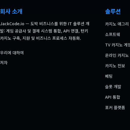
회사 소개
솔루션
JackCode.io — 도박 비즈니스를 위한 IT 솔루션 개
카지노 애그리
발: 게임 공급사 및 결제 시스템 통합, API 연결, 턴키
소프트웨
카지노 구축, 지원 및 비즈니스 프로세스 자동화.
TV 카지노 게
우리에 대하여
온라인 카지노
저자
카지노 전보
베팅
슬롯 개발
API 통합
포커 플랫폼