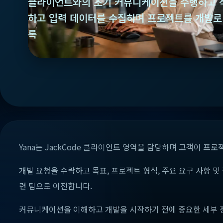
클라이언트와의 초기 커뮤니케이션을 수행하고 
하고 입력 데이터를 수집하며 프로젝트를 개발로
록
Yana는 JackCode 클라이언트 영역을 담당하며 고객이 프
개발 요청을 수락하고 목표, 프로젝트 형식, 주요 요구 사항 및
련 팀으로 이전합니다.
커뮤니케이션을 이해하고 개발을 시작하기 전에 중요한 세부 