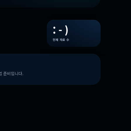
: - )
전체 자료 수
업 준비입니다.