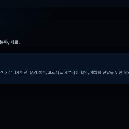
분야, 자료.
고객 커뮤니케이션, 문의 접수, 프로젝트 세부사항 확인, 개발팀 전달을 위한 작