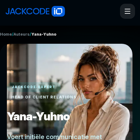
/
/
Home
Auteurs
Yana-Yuhno
JACKCODE-EXPERT
HEAD OF CLIENT RELATIONS
Yana-Yuhno
Voert initiële communicatie met