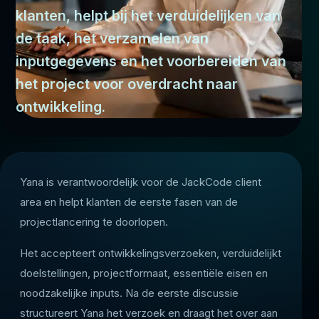
klanten, helpt bij het verduidelijken van
de taak, het verzamelen van
inputgegevens en het voorbereiden van
het project voor overdracht naar
ontwikkeling.
Yana is verantwoordelijk voor de JackCode client
area en helpt klanten de eerste fasen van de
projectlancering te doorlopen.
Het accepteert ontwikkelingsverzoeken, verduidelijkt
doelstellingen, projectformaat, essentiële eisen en
noodzakelijke inputs. Na de eerste discussie
structureert Yana het verzoek en draagt het over aan