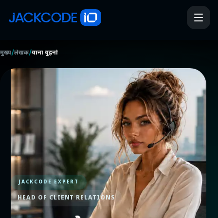
/
/
मुख्य
लेखक
याना युहनो
JACKCODE EXPERT
HEAD OF CLIENT RELATIONS